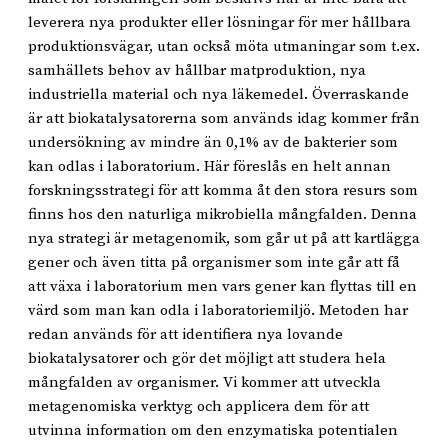
leverera nya produkter eller lösningar för mer hållbara
produktionsvägar, utan också möta utmaningar som t.ex.
samhällets behov av hållbar matproduktion, nya
industriella material och nya läkemedel. Överraskande
är att biokatalysatorerna som används idag kommer från
undersökning av mindre än 0,1% av de bakterier som
kan odlas i laboratorium. Här föreslås en helt annan
forskningsstrategi för att komma åt den stora resurs som
finns hos den naturliga mikrobiella mångfalden. Denna
nya strategi är metagenomik, som går ut på att kartlägga
gener och även titta på organismer som inte går att få
att växa i laboratorium men vars gener kan flyttas till en
värd som man kan odla i laboratoriemiljö. Metoden har
redan används för att identifiera nya lovande
biokatalysatorer och gör det möjligt att studera hela
mångfalden av organismer. Vi kommer att utveckla
metagenomiska verktyg och applicera dem för att
utvinna information om den enzymatiska potentialen