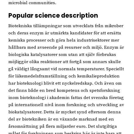
microbial communities.
Popular science description
Biotekniska tillämpningar som utvecklats från mikrober
och deras enzym är utmärkta kandidater för att ersätta
kemiska processer och göra hela industrisektorer mer
hållbara med avseende på resurser och miljö. Enzym är
biologiska katalysatorer som utan att själv förbrukas
möjliggör olika reaktioner att fortgå som annars skulle
gå väldigt långsamt vid normala temperaturer. Speciellt
för läkemedelsframställning och kemikalieproduktion
har bioteknologi blivit ett nyckelredskap. Och även om
det finns både en bred kompetens och spetsforskning
inom bioteknologi i akademin fattas det svenska företag
på internationell nivå inom forskning och utveckling av
biokatalysatorer. Detta är mycket synd eftersom denna
del av biotekniken är en växande marknad med en
årsomsättning på flera miljarder euro. Det slutgiltiga
målet för forskningen som beskrivs här är inte bara att