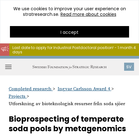
We use cookies to improve your user experience on
stratresearch.se.
Read more about cookies
I accept
Last date to apply for Industrial Postdoctoral position! - 1 month 4
days
Go
to
Open
SV
content
menu
Completed research
Ingvar Carlsson Award 4
Projects
Utforskning av bioteknologisk resurser från soda sjöer
Bioprospecting of temperate
soda pools by metagenomics