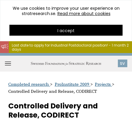
We use cookies to improve your user experience on
stratresearch.se.
Read more about cookies
I accept
Last date to apply for Industrial Postdoctoral position! - 1 month 2
days
Go
to
Open
SV
content
menu
Completed research
ProInstitute 2009
Projects
Controlled Delivery and Release, CODIRECT
Controlled Delivery and
Release, CODIRECT