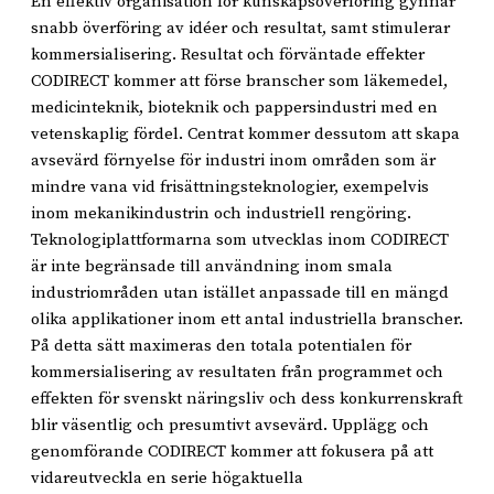
En effektiv organisation för kunskapsöverföring gynnar
snabb överföring av idéer och resultat, samt stimulerar
kommersialisering. Resultat och förväntade effekter
CODIRECT kommer att förse branscher som läkemedel,
medicinteknik, bioteknik och pappersindustri med en
vetenskaplig fördel. Centrat kommer dessutom att skapa
avsevärd förnyelse för industri inom områden som är
mindre vana vid frisättningsteknologier, exempelvis
inom mekanikindustrin och industriell rengöring.
Teknologiplattformarna som utvecklas inom CODIRECT
är inte begränsade till användning inom smala
industriområden utan istället anpassade till en mängd
olika applikationer inom ett antal industriella branscher.
På detta sätt maximeras den totala potentialen för
kommersialisering av resultaten från programmet och
effekten för svenskt näringsliv och dess konkurrenskraft
blir väsentlig och presumtivt avsevärd. Upplägg och
genomförande CODIRECT kommer att fokusera på att
vidareutveckla en serie högaktuella