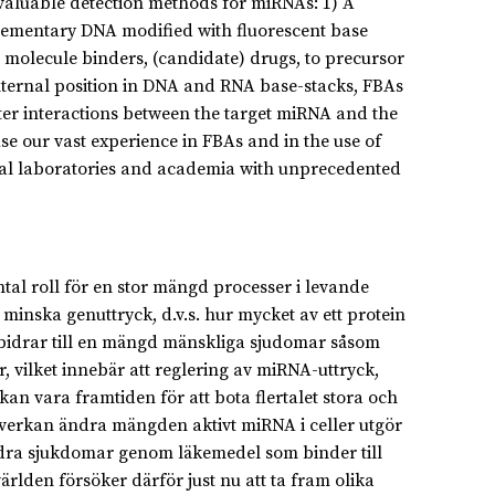
invaluable detection methods for miRNAs: 1) A
plementary DNA modified with fluorescent base
l molecule binders, (candidate) drugs, to precursor
nternal position in DNA and RNA base-stacks, FBAs
lter interactions between the target miRNA and the
se our vast experience in FBAs and in the use of
ital laboratories and academia with unprecedented
 roll för en stor mängd processer i levande
 minska genuttryck, d.v.s. hur mycket av ett protein
A bidrar till en mängd mänskliga sjudomar såsom
 vilket innebär att reglering av miRNA-uttryck,
n vara framtiden för att bota flertalet stora och
åverkan ändra mängden aktivt miRNA i celler utgör
hindra sjukdomar genom läkemedel som binder till
lden försöker därför just nu att ta fram olika