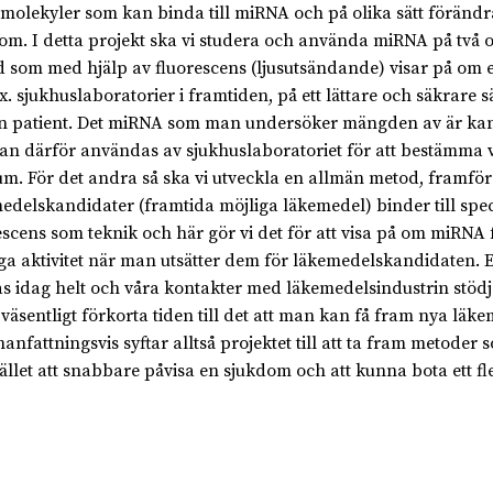
 molekyler som kan binda till miRNA och på olika sätt förändra 
om. I detta projekt ska vi studera och använda miRNA på två oli
 som med hjälp av fluorescens (ljusutsändande) visar på om ett
.ex. sjukhuslaboratorier i framtiden, på ett lättare och säkrare
n patient. Det miRNA som man undersöker mängden av är kansk
an därför användas av sjukhuslaboratoriet för att bestämma va
um. För det andra så ska vi utveckla en allmän metod, framföra
edelskandidater (framtida möjliga läkemedel) binder till spe
escens som teknik och här gör vi det för att visa på om miRN
iga aktivitet när man utsätter dem för läkemedelskandidaten. En
s idag helt och våra kontakter med läkemedelsindustrin stödj
s väsentligt förkorta tiden till det att man kan få fram nya l
nfattningsvis syftar alltså projektet till att ta fram metoder
llet att snabbare påvisa en sjukdom och att kunna bota ett fle