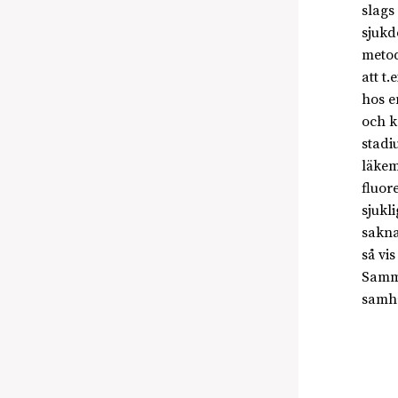
slags
sjukd
metod
att t
hos e
och k
stadi
läkem
fluor
sjukl
sakna
så vi
Samma
samhä