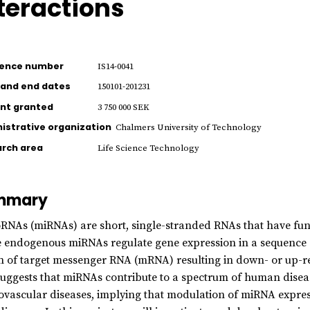
teractions
rence number
IS14-0041
 and end dates
150101-201231
nt granted
3 750 000 SEK
istrative organization
Chalmers University of Technology
rch area
Life Science Technology
mmary
RNAs (miRNAs) are short, single-stranded RNAs that have fund
 endogenous miRNAs regulate gene expression in a sequence sp
n of target messenger RNA (mRNA) resulting in down- or up-re
suggests that miRNAs contribute to a spectrum of human disea
ovascular diseases, implying that modulation of miRNA expres