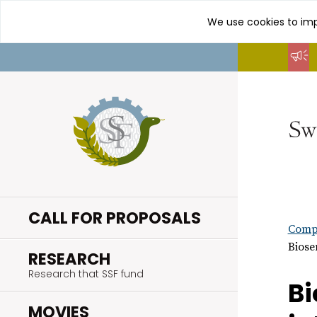
We use cookies to imp
Go
to
content
CALL FOR PROPOSALS
Compl
Biose
.
RESEARCH
Research that SSF fund
Bi
.
MOVIES