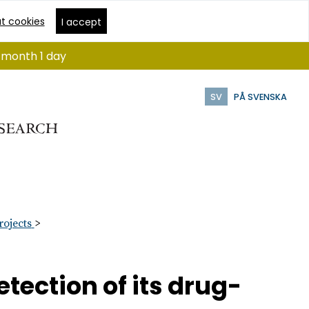
t cookies
I accept
1 month 1 day
SV
PÅ SVENSKA
rojects
tection of its drug-