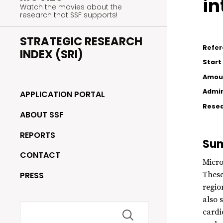
in
Watch the movies about the
research that SSF supports!
STRATEGIC RESEARCH
Refe
INDEX (SRI)
Start
Amou
Admin
APPLICATION PORTAL
Resea
ABOUT SSF
REPORTS
Su
CONTACT
Micro
PRESS
These
regio
also 
Search
cardi
for: