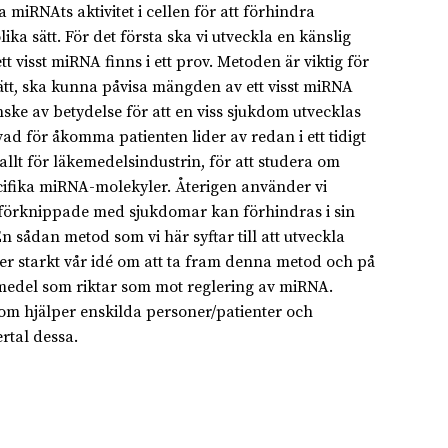
miRNAts aktivitet i cellen för att förhindra
ka sätt. För det första ska vi utveckla en känslig
 visst miRNA finns i ett prov. Metoden är viktig för
 sätt, ska kunna påvisa mängden av ett visst miRNA
e av betydelse för att en viss sjukdom utvecklas
d för åkomma patienten lider av redan i ett tidigt
llt för läkemedelsindustrin, för att studera om
cifika miRNA-molekyler. Återigen använder vi
A förknippade med sjukdomar kan förhindras i sin
 sådan metod som vi här syftar till att utveckla
er starkt vår idé om att ta fram denna metod och på
äkemedel som riktar som mot reglering av miRNA.
 som hjälper enskilda personer/patienter och
rtal dessa.