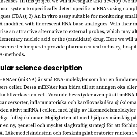
diseases. In this project we will investigate and develop two 
nsor system to specifically detect specific miRNAs using com
gues (FBAs); 2) An in vitro assay suitable for monitoring smal
 modified with fluorescent RNA base analogues. With their i
ise an attractive alternative to external probes, which may a
ementary nucleic acid or the (candidate) drug. Here we will u
escence techniques to provide pharmaceutical industry, hosp
A-methods.
ular science description
-RNAer (miRNA) är små RNA-molekyler som har en fundamental
sers celler. Dessa miRNAer kan bidra till att antingen öka eller
ka tillverkas i en cell. Växande bevis tyder även på att miRN
 cancersorter, inflammatoriska och kardiovaskulära sjukdomar,
en aktivt miRNA i cellen, med hjälp av läkemedelsmolekyler ka
rliga folksjukdomar. Möjligheten att med hjälp av mänsklig p
r en ny, generell och mycket slagkraftig strategi för att för
. Läkemedelsindustrin och forskningslaboratorier runtom i vär