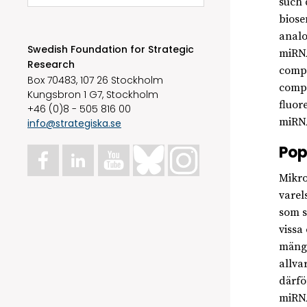
such 
biose
analo
Swedish Foundation for Strategic
miRNA
Research
compr
Box 70483, 107 26 Stockholm
compl
Kungsbron 1 G7, Stockholm
fluor
+46 (0)8 - 505 816 00
miRN
info@strategiska.se
Pop
Mikro
varel
som s
vissa
mängd
allva
därfö
miRNA