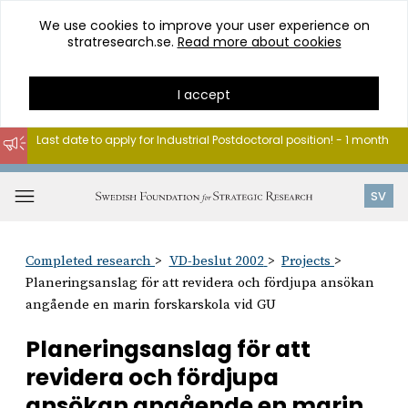
We use cookies to improve your user experience on
stratresearch.se.
Read more about cookies
I accept
Last date to apply for Industrial Postdoctoral position! - 1 month
Go
to
Open
SV
content
menu
Completed research
VD-beslut 2002
Projects
Planeringsanslag för att revidera och fördjupa ansökan
angående en marin forskarskola vid GU
Planeringsanslag för att
revidera och fördjupa
ansökan angående en marin