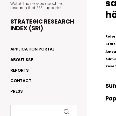
sa
Watch the movies about the
research that SSF supports!
hö
STRATEGIC RESEARCH
INDEX (SRI)
Refe
Start
APPLICATION PORTAL
Amou
ABOUT SSF
Admin
Resea
REPORTS
CONTACT
Su
PRESS
Pop
Search
for: