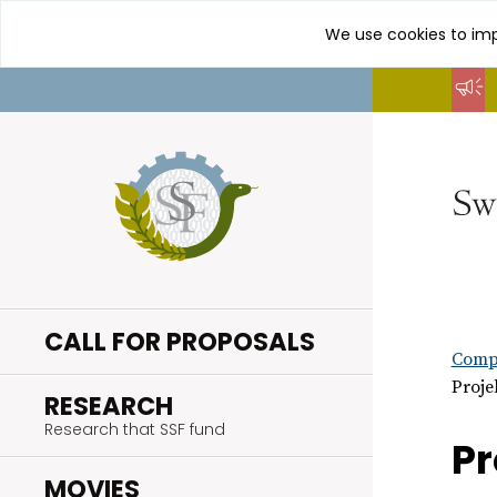
We use cookies to imp
Go
to
content
CALL FOR PROPOSALS
Compl
Proje
.
RESEARCH
Research that SSF fund
Pr
.
MOVIES