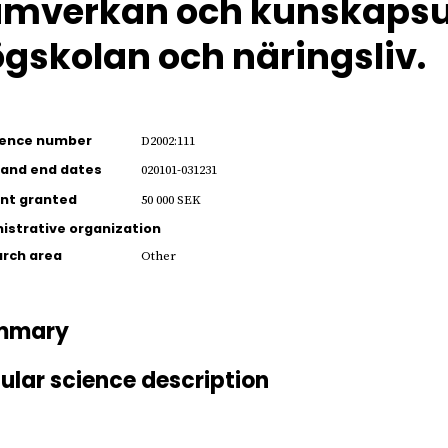
mverkan och kunskapsu
gskolan och näringsliv.
rence number
D2002:111
 and end dates
020101-031231
nt granted
50 000 SEK
istrative organization
rch area
Other
mmary
ular science description