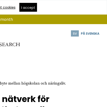
t cookies
I accept
 1 month
SV
PÅ SVENSKA
byte mellan högskolan och näringsliv.
 nätverk för