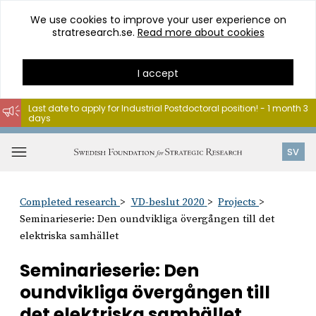
We use cookies to improve your user experience on
stratresearch.se.
Read more about cookies
I accept
Last date to apply for Industrial Postdoctoral position! - 1 month 3
days
Go
to
Open
SV
content
menu
Completed research
VD-beslut 2020
Projects
Seminarieserie: Den oundvikliga övergången till det
elektriska samhället
Seminarieserie: Den
oundvikliga övergången till
det elektriska samhället