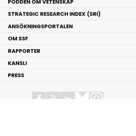
PODDEN OM VETENSKAP
STRATEGIC RESEARCH INDEX (SRI)
ANSÖKNINGSPORTALEN
OM SSF
RAPPORTER
KANSLI
PRESS
Stiftelsen för Strategisk Forskning
Box 70483, 107 26 Stockholm
Kungsbron 1 G7, Stockholm
+46 (0)8 - 505 816 00