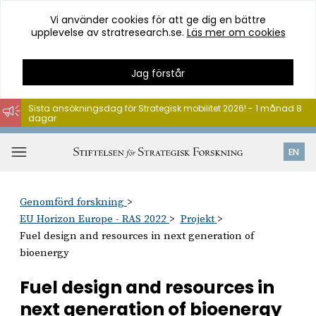
Vi använder cookies för att ge dig en bättre
upplevelse av stratresearch.se.
Läs mer om cookies
Jag förstår
Sista ansökningsdag för Strategisk mobilitet 2026! - 1 månad 8
dagar
Hoppa
till
Öppna
EN
innehåll
meny
Genomförd forskning
EU Horizon Europe - RAS 2022
Projekt
Fuel design and resources in next generation of
bioenergy
Fuel design and resources in
next generation of bioenergy