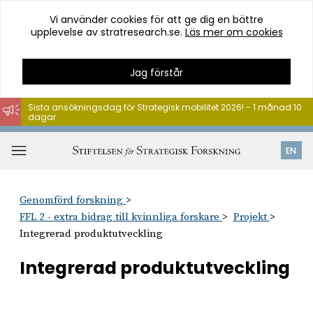
Vi använder cookies för att ge dig en bättre
upplevelse av stratresearch.se.
Läs mer om cookies
Jag förstår
Sista ansökningsdag för Strategisk mobilitet 2026! - 1 månad 10
dagar
Hoppa
till
Öppna
EN
innehåll
meny
Genomförd forskning
FFL 2 - extra bidrag till kvinnliga forskare
Projekt
Integrerad produktutveckling
Integrerad produktutveckling