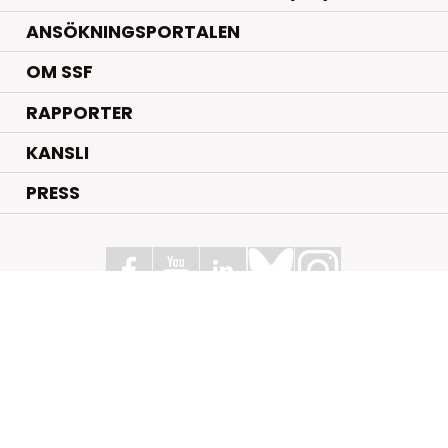
ANSÖKNINGSPORTALEN
OM SSF
RAPPORTER
KANSLI
PRESS
Stiftelsen för Strategisk Forskning
Box 70483, 107 26 Stockholm
Kungsbron 1 G7, Stockholm
+46 (0)8 - 505 816 00
info@strategiska.se