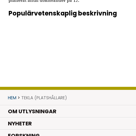
planerat antal doktorander på 12.
Populärvetenskaplig beskrivning
HEM
>
TEKLA (PLATSHÅLLARE)
OM UTLYSNINGAR
.
NYHETER
.
FORSKNING