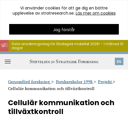
Vi använder cookies för att ge dig en bättre
upplevelse av stratresearch.se.
Läs mer om cookies
Jag förstår
Sista ansökningsdag för Strategisk mobilitet 2026! - 1 månad 10
dagar
Hoppa
till
Öppna
EN
innehåll
meny
Genomförd forskning
Forskarskolor 1998
Projekt
Cellulär kommunikation och tillväxtkontroll
Cellulär kommunikation och
tillväxtkontroll