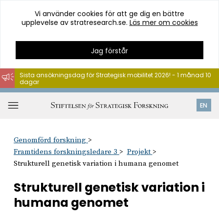
Vi använder cookies för att ge dig en bättre
upplevelse av stratresearch.se.
Läs mer om cookies
Jag förstår
Sista ansökningsdag för Strategisk mobilitet 2026! - 1 månad 10
dagar
Hoppa
till
Öppna
EN
innehåll
meny
Genomförd forskning
Framtidens forskningsledare 3
Projekt
Strukturell genetisk variation i humana genomet
Strukturell genetisk variation i
humana genomet