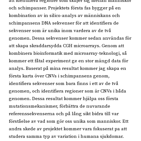
att identifiera regioner som skiljer sig mellan människor
och schimpanser. Projektets första fas bygger på en
kombination av in silico-analys av människans och
schimpansens DNA sekvenser för att identifiera de
sekvenser som är unika inom vardera av de två
genomen. Dessa sekvenser kommer sedan användas för
att skapa skraddarsydda CGH microarrays. Genom att
kombinera bioinformatik med microarray-teknologi, så
kommer ett fåtal experiment ge en stor mängd data för
analys. Baserat på mina resultat kommer jag skapa en
första karta över CNVs i schimpansens genom,
identifiera sekvenser som bara finns i ett av de två
genomen, och identifiera regioner som är CNVs i båda
genomen. Dessa resultat kommer hjälpa oss första
mutationsmekanismer, förbättra de nuvarande
referenssekvenserna och på lång sikt bidra till var
förståelse av vad som gör oss unika som manniskor. Ett
andra skede av projektet kommer vara fokuserat pa att
studera samma typ av variation i humana sjukdomar.