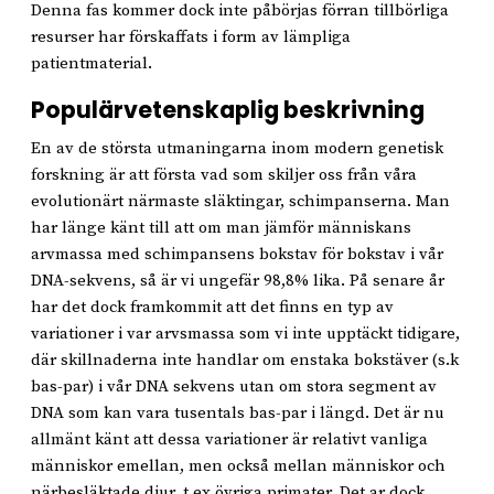
Denna fas kommer dock inte påbörjas förran tillbörliga
resurser har förskaffats i form av lämpliga
patientmaterial.
Populärvetenskaplig beskrivning
En av de största utmaningarna inom modern genetisk
forskning är att första vad som skiljer oss från våra
evolutionärt närmaste släktingar, schimpanserna. Man
har länge känt till att om man jämför människans
arvmassa med schimpansens bokstav för bokstav i vår
DNA-sekvens, så är vi ungefär 98,8% lika. På senare år
har det dock framkommit att det finns en typ av
variationer i var arvsmassa som vi inte upptäckt tidigare,
där skillnaderna inte handlar om enstaka bokstäver (s.k
bas-par) i vår DNA sekvens utan om stora segment av
DNA som kan vara tusentals bas-par i längd. Det är nu
allmänt känt att dessa variationer är relativt vanliga
människor emellan, men också mellan människor och
närbesläktade djur, t ex övriga primater. Det ar dock