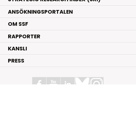
ANSÖKNINGSPORTALEN
OM SSF
RAPPORTER
KANSLI
PRESS
Stiftelsen för Strategisk Forskning
Box 70483, 107 26 Stockholm
Kungsbron 1 G7, Stockholm
+46 (0)8 - 505 816 00
info@strategiska.se