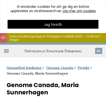
Vi använder cookies för att ge dig en bättre
upplevelse av stratresearch.se.
Läs mer om cookies
Jag förstår
Sista ansökningsdag för Strategisk mobilitet 2026! - 1 månad 7
dagar
Hoppa
till
Öppna
EN
innehåll
meny
Genomförd forskning
Genome Canada
Projekt
Genome Canada, Maria Sunnerhagen
Genome Canada, Maria
Sunnerhagen