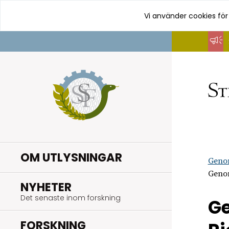
Vi använder cookies för
Hoppa
till
innehåll
OM UTLYSNINGAR
Geno
Genom
.
NYHETER
Det senaste inom forskning
Ge
.
FORSKNING