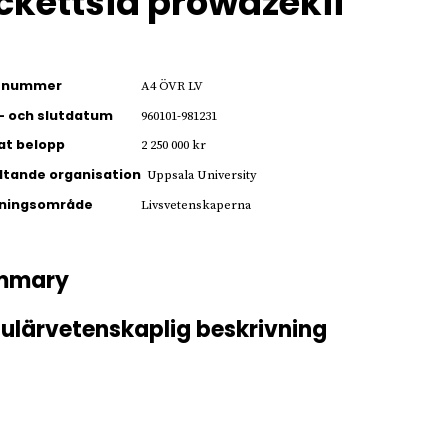
ckettsia prowazekii
ienummer
A4 ÖVR LV
- och slutdatum
960101-981231
jat belopp
2 250 000 kr
ltande organisation
Uppsala University
kningsområde
Livsvetenskaperna
mmary
ulärvetenskaplig beskrivning