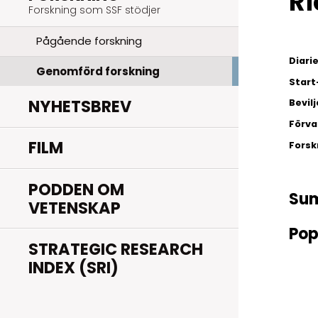
Ri
Forskning som SSF stödjer
Pågående forskning
Diar
Genomförd forskning
Start
NYHETSBREV
Bevil
Förva
FILM
Fors
PODDEN OM
Su
VETENSKAP
Pop
STRATEGIC RESEARCH
INDEX (SRI)