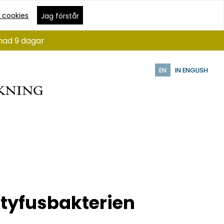
 cookies
Jag förstår
ånad 9 dagar
EN
IN ENGLISH
tyfusbakterien