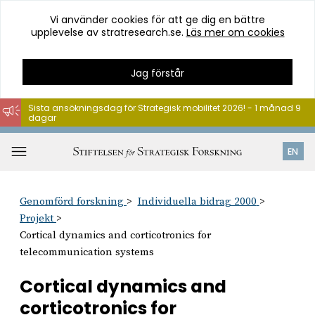
Vi använder cookies för att ge dig en bättre
upplevelse av stratresearch.se.
Läs mer om cookies
Jag förstår
Sista ansökningsdag för Strategisk mobilitet 2026! - 1 månad 9
dagar
Hoppa
till
Öppna
EN
innehåll
meny
Genomförd forskning
Individuella bidrag 2000
Projekt
Cortical dynamics and corticotronics for
telecommunication systems
Cortical dynamics and
corticotronics for