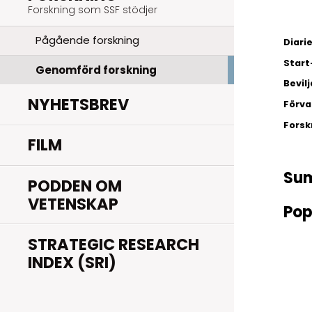
Forskning som SSF stödjer
Pågående forskning
Diar
Start
Genomförd forskning
Bevil
NYHETSBREV
Förva
Fors
FILM
Su
PODDEN OM
VETENSKAP
Pop
STRATEGIC RESEARCH
INDEX (SRI)