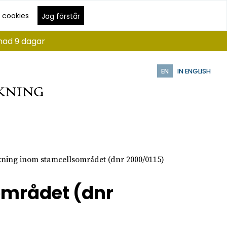
 cookies
Jag förstår
ånad 9 dagar
EN
IN ENGLISH
kning inom stamcellsområdet (dnr 2000/0115)
området (dnr