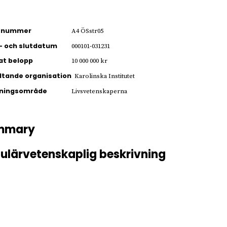
ienummer
A4 ÖSstr05
- och slutdatum
000101-031231
jat belopp
10 000 000 kr
ltande organisation
Karolinska Institutet
kningsområde
Livsvetenskaperna
mmary
ulärvetenskaplig beskrivning