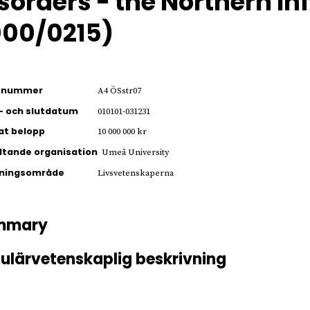
sorders - the Northern Ini
00/0215)
ienummer
A4 ÖSstr07
- och slutdatum
010101-031231
jat belopp
10 000 000 kr
ltande organisation
Umeå University
kningsområde
Livsvetenskaperna
mmary
ulärvetenskaplig beskrivning