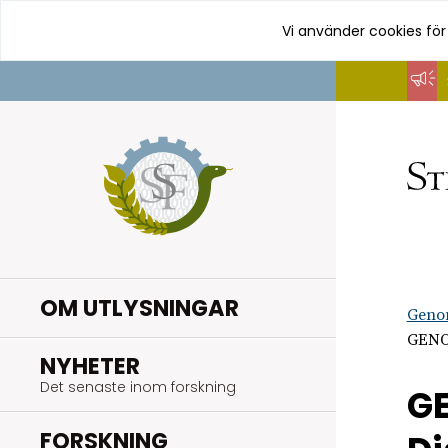
Vi använder cookies för
Hoppa
till
innehåll
OM UTLYSNINGAR
Geno
GENOS
.
NYHETER
Det senaste inom forskning
G
.
FORSKNING