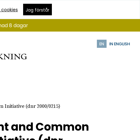
 cookies
Jag förstår
ånad 8 dagar
EN
IN ENGLISH
Initiative (dnr 2000/0215)
ent and Common