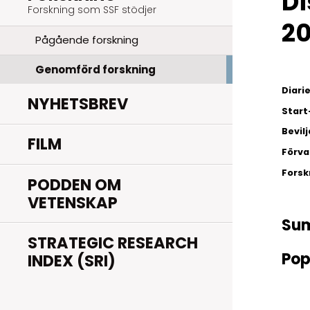
Di
Forskning som SSF stödjer
20
Pågående forskning
Genomförd forskning
Diar
NYHETSBREV
Start
Bevil
FILM
Förva
Fors
PODDEN OM
VETENSKAP
Su
STRATEGIC RESEARCH
Pop
INDEX (SRI)