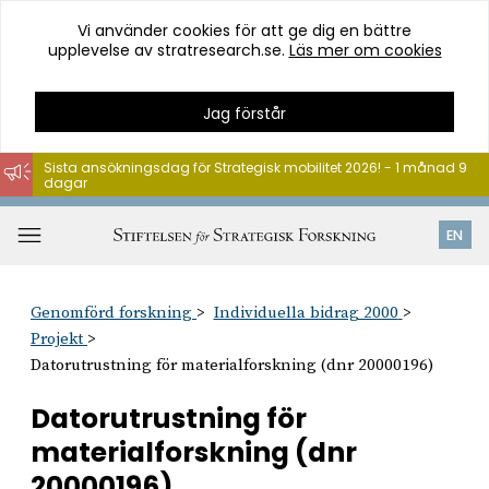
Vi använder cookies för att ge dig en bättre
upplevelse av stratresearch.se.
Läs mer om cookies
Jag förstår
Sista ansökningsdag för Strategisk mobilitet 2026! - 1 månad 9
dagar
Hoppa
till
Öppna
EN
innehåll
meny
Genomförd forskning
Individuella bidrag 2000
Projekt
Datorutrustning för materialforskning (dnr 20000196)
Datorutrustning för
materialforskning (dnr
20000196)