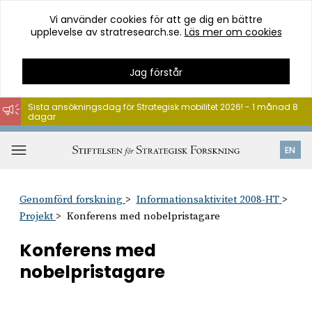
Vi använder cookies för att ge dig en bättre
upplevelse av stratresearch.se.
Läs mer om cookies
Jag förstår
Sista ansökningsdag för Strategisk mobilitet 2026! - 1 månad 8
dagar
Hoppa
till
Öppna
EN
innehåll
meny
Genomförd forskning
Informationsaktivitet 2008-HT
Projekt
Konferens med nobelpristagare
Konferens med
nobelpristagare