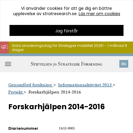
Vi använder cookies för att ge dig en bättre
upplevelse av stratresearch.se.
Läs mer om cookies
Jag förstår
Sista ansökningsdag för Strategisk mobilitet 2026! - 1 månad 9
dagar
Hoppa
till
Öppna
EN
innehåll
meny
Genomförd forskning
Informationsaktivitet 2013
Projekt
Forskarhjälpen 2014-2016
Forskarhjälpen 2014-2016
Diarienummer
IA13-0001