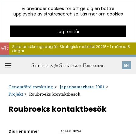
Vi använder cookies för att ge dig en bättre
upplevelse av stratresearch.se.
Läs mer om cookies
Jag förstår
Sista ansökningsdag för Strategisk mobilitet 2026! - 1 månad 8
dagar
Hoppa
till
Öppna
EN
innehåll
meny
Genomförd forskning
Japansamarbete 2001
Projekt
Roubroeks kontaktbesök
Roubroeks kontaktbesök
Diarienummer
A514 01/0244