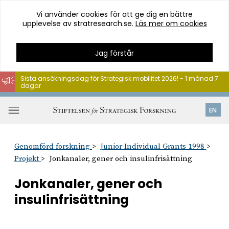
Vi använder cookies för att ge dig en bättre
upplevelse av stratresearch.se.
Läs mer om cookies
Jag förstår
Sista ansökningsdag för Strategisk mobilitet 2026! - 1 månad 7
dagar
Hoppa
till
Öppna
EN
innehåll
meny
Genomförd forskning
Junior Individual Grants 1998
Projekt
Jonkanaler, gener och insulinfrisättning
Jonkanaler, gener och
insulinfrisättning