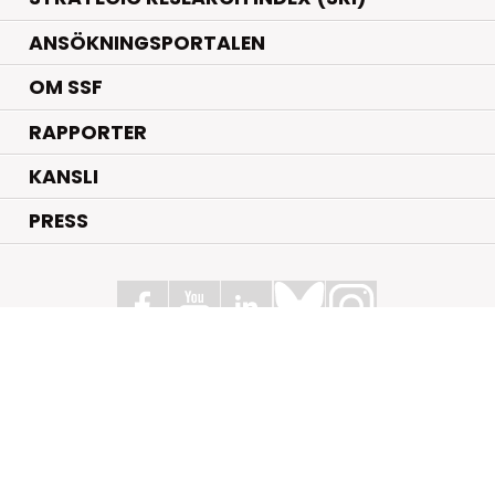
ANSÖKNINGSPORTALEN
OM SSF
RAPPORTER
KANSLI
PRESS
Stiftelsen för Strategisk Forskning
Box 70483, 107 26 Stockholm
Kungsbron 1 G7, Stockholm
+46 (0)8 - 505 816 00
info@strategiska.se