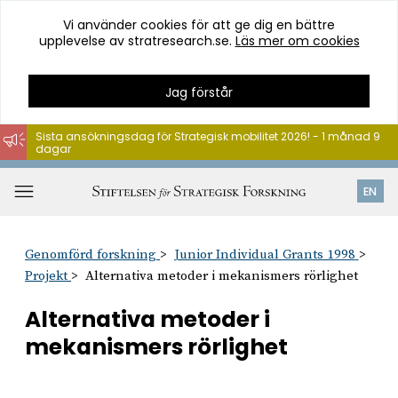
Vi använder cookies för att ge dig en bättre
upplevelse av stratresearch.se.
Läs mer om cookies
Jag förstår
Sista ansökningsdag för Strategisk mobilitet 2026! - 1 månad 9
dagar
Hoppa
till
Öppna
EN
innehåll
meny
Genomförd forskning
Junior Individual Grants 1998
Projekt
Alternativa metoder i mekanismers rörlighet
Alternativa metoder i
mekanismers rörlighet