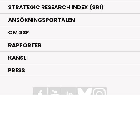
STRATEGIC RESEARCH INDEX (SRI)
ANSÖKNINGSPORTALEN
OM SSF
RAPPORTER
KANSLI
PRESS
Stiftelsen för Strategisk Forskning
Box 70483, 107 26 Stockholm
Kungsbron 1 G7, Stockholm
+46 (0)8 - 505 816 00
info@strategiska.se