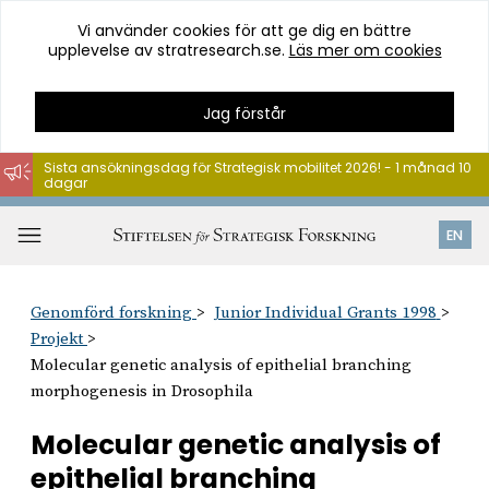
Vi använder cookies för att ge dig en bättre
upplevelse av stratresearch.se.
Läs mer om cookies
Jag förstår
Sista ansökningsdag för Strategisk mobilitet 2026! - 1 månad 10
dagar
Hoppa
till
Öppna
EN
innehåll
meny
Genomförd forskning
Junior Individual Grants 1998
Projekt
Molecular genetic analysis of epithelial branching
morphogenesis in Drosophila
Molecular genetic analysis of
epithelial branching