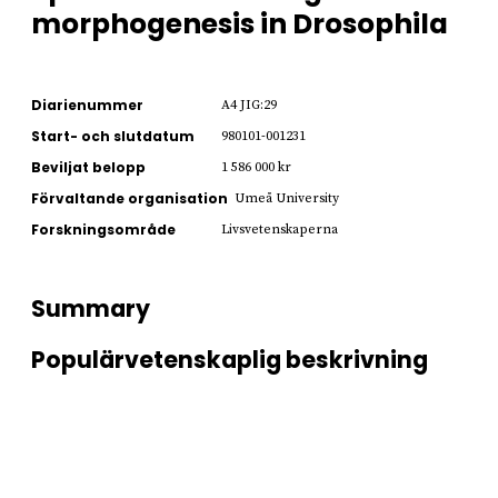
morphogenesis in Drosophila
Diarienummer
A4 JIG:29
Start- och slutdatum
980101-001231
Beviljat belopp
1 586 000 kr
Förvaltande organisation
Umeå University
Forskningsområde
Livsvetenskaperna
Summary
Populärvetenskaplig beskrivning