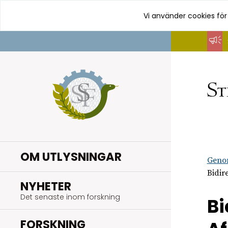
Vi använder cookies för
Hoppa
till
innehåll
OM UTLYSNINGAR
Geno
Bidir
.
NYHETER
Det senaste inom forskning
Bi
.
FORSKNING