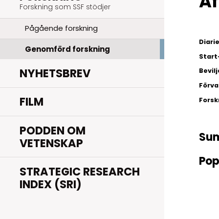
Af
Forskning som SSF stödjer
Pågående forskning
Diar
Genomförd forskning
Start
NYHETSBREV
Bevil
Förva
FILM
Fors
PODDEN OM
Su
VETENSKAP
Pop
STRATEGIC RESEARCH
INDEX (SRI)