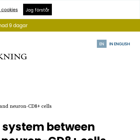
 cookies
Jag förstår
ånad 9 dagar
EN
IN ENGLISH
 and neuron-CD8+ cells
ng system between