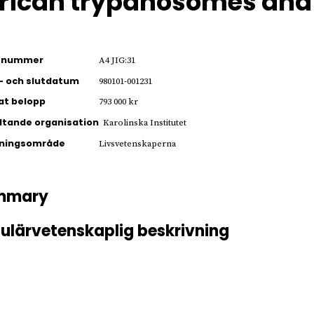
rican trypanosomes and
ienummer
A4 JIG:31
- och slutdatum
980101-001231
jat belopp
793 000 kr
ltande organisation
Karolinska Institutet
kningsområde
Livsvetenskaperna
mmary
ulärvetenskaplig beskrivning