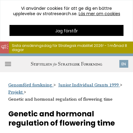
Vi använder cookies för att ge dig en bättre
upplevelse av stratresearch.se.
Läs mer om cookies
Jag förstår
Sista ansökningsdag för Strategisk mobilitet 2026! - 1 månad 8
dagar
Hoppa
till
Öppna
EN
innehåll
meny
Genomförd forskning
Junior Individual Grants 1999
Projekt
Genetic and hormonal regulation of flowering time
Genetic and hormonal
regulation of flowering time