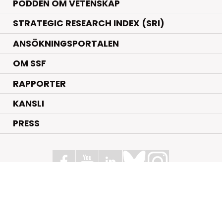
PODDEN OM VETENSKAP
STRATEGIC RESEARCH INDEX (SRI)
ANSÖKNINGSPORTALEN
OM SSF
RAPPORTER
KANSLI
PRESS
Stiftelsen för Strategisk Forskning
Box 70483, 107 26 Stockholm
Kungsbron 1 G7, Stockholm
+46 (0)8 - 505 816 00