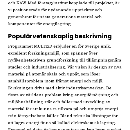
och KAW. Med företag/institut kopplade till projektet, är
vi positionerade för nydanande upptäckter och
genombrott för nästa generations material och
komponenter för energilagring.
Populärvetenskaplig beskrivning
Programmet MULTI2D erbjuder en för Sverige unik,
excellent forskningsmiljö, som spänner över
nyfikenhetsdriven grundforskning till tillämpningsnära
studier och industrialisering. Vår vision är design av nya
material på atomär skala och uppåt, som löser
samhällsproblem inom främst energi och miljö.
Forskningen drivs med aktiv industrisamverkan. De
flesta av världens problem kring energiförsörjning och
miljöhushållning står och faller med utveckling av
material för att kunna ta tillvara på och utnyttja energi
från förnyelsebara källor. Bland tekniska lösningar för
att lagra energi finns så kallad elektrokemisk lagring.
Exempel på detta är komponenter som kan lagra mycket