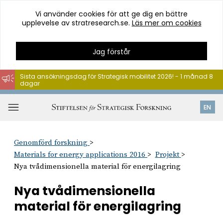
Vi använder cookies för att ge dig en bättre
upplevelse av stratresearch.se.
Läs mer om cookies
Jag förstår
Sista ansökningsdag för Strategisk mobilitet 2026! - 1 månad 8
dagar
Hoppa
till
Öppna
EN
innehåll
meny
Genomförd forskning
Materials for energy applications 2016
Projekt
Nya tvådimensionella material för energilagring
Nya tvådimensionella
material för energilagring