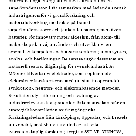
batteriers höga energitäthet med effekten hos en
superkondensator. I tät samverkan med ledande svensk
industri genomför vi grundforskning och
materialutveckling med sikte på främst
superkondensatorer och jonkondensatorer, men även
batterier. För innovativ materialdesign, från atom- till
makroskopisk nivå, använder och utvecklar vi en
arsenal av kompetens och instrumentering inom syntes,
analys, och beräkningar. De senare utgör dessutom en
nationell resurs, tillgänglig för svensk industri. Av
MXener tillverkar vi elektroder, som i optimerade
elektrolyter karakteriseras med (in situ, in operando)
synkrotron-, neutron- och elektronbaserade metoder.
Resultaten styr utformning och testning av
industrirelevanta komponenter. Bakom ansökan står en
strategisk konstellation av framgångsrika
forskningsledare från Linköpings, Uppsalas, och Drexels
universitet, med stor erfarenhet av att leda
tvärvetenskaplig forskning i regi av SSF, VR, VINNOVA,