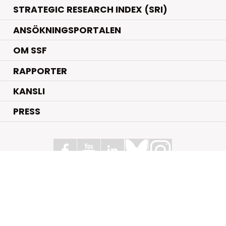
STRATEGIC RESEARCH INDEX (SRI)
ANSÖKNINGSPORTALEN
OM SSF
RAPPORTER
KANSLI
PRESS
Stiftelsen för Strategisk Forskning
Box 70483, 107 26 Stockholm
Kungsbron 1 G7, Stockholm
+46 (0)8 - 505 816 00
info@strategiska.se