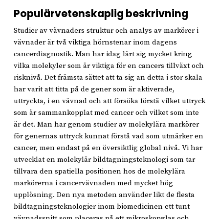
Populärvetenskaplig beskrivning
Studier av vävnaders struktur och analys av markörer i
vävnader är två viktiga hörnstenar inom dagens
cancerdiagnostik. Man har idag lärt sig mycket kring
vilka molekyler som är viktiga för en cancers tillväxt och
risknivå. Det främsta sättet att ta sig an detta i stor skala
har varit att titta på de gener som är aktiverade,
uttryckta, i en vävnad och att försöka förstå vilket uttryck
som är sammankopplat med cancer och vilket som inte
är det. Man har genom studier av molekylära markörer
för genernas uttryck kunnat förstå vad som utmärker en
cancer, men endast på en översiktlig global nivå. Vi har
utvecklat en molekylär bildtagningsteknologi som tar
tillvara den spatiella positionen hos de molekylära
markörerna i cancervävnaden med mycket hög
upplösning. Den nya metoden använder likt de flesta
bildtagningsteknologier inom biomedicinen ett tunt
vävnadssnitt som placeras på ett mikroskopglas och