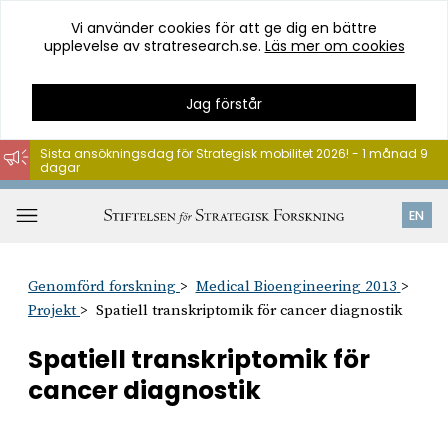
Vi använder cookies för att ge dig en bättre
upplevelse av stratresearch.se.
Läs mer om cookies
Jag förstår
Sista ansökningsdag för Strategisk mobilitet 2026! - 1 månad 9
dagar
Hoppa
till
Öppna
EN
innehåll
meny
Genomförd forskning
Medical Bioengineering 2013
Projekt
Spatiell transkriptomik för cancer diagnostik
Spatiell transkriptomik för
cancer diagnostik