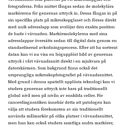
fotograferas. Från snittet fångas sedan de molekylära
markörerna för genernas uttryck in. Dessa fångas in på
sin specifika plats på mikroskopglaset och förses direkt
med unik adresslapp som avslöjar den exakta position
de hade i vävnaden. Markörmolekylerna med sina
adresslappar översätts sedan till digital data genom en
standardiserad avkodningsprocess. Efter att ha sorterat
datan kan vi nu visa en högupplöst bild av genernas
uttryck i vårt vävnadssnitt direkt i en mjukvara på
datorskärmen. Som bakgrund finns också det
ursprungliga mikroskopfotografiet på vävnadssnittet.
Med grund i denna spatiellt upplösta teknologi kan vi
studera genernas uttryck inte bara på traditionellt
global nivå men på nivån av enskilda celler. För
cancerdiagnostiken innebär detta att patologen kan
välja att studera förekomsten av sin traditionellt
använda målmarkör på olika platser i vävnadssnittet,
men han kan också studera samtliga andra markörer,