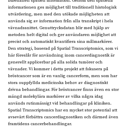
bibehållen spatiell information. Genom den spatiella
informationen ges möjlighet till traditionell histologisk
utvärdering, men med den utökade möjligheten att
använda sig av information från alla transkript i hela
vävnadssnittet. Genuttrycksdatan blir med hjälp av
metoden helt digital och ger användaren möjlighet att
precist och automatiskt kvantifiera sina målmarkörer.
Den strategi, baserad på Spatial Transcriptomics, som vi
här föreslår för användning inom cancerdiagnostik är
generellt applicerbar på alla solida tumörer och
vävnader. Vi kommer i detta projekt att fokusera på
bröstcancer som är en vanlig cancerform, men som har
stora ouppfyllda medicinska behov av diagnostiskt
drivna behandlingar. För bröstcancer finns även en stor
mängd molekylära markörer av vilka några idag
används rutinmässigt vid behandlingar på kliniken.
Spatial Transcriptomics har en mycket stor potential att
avsevärt förbättra cancerdiagnostiken och därmed även
framtidens cancerbehandlingar.