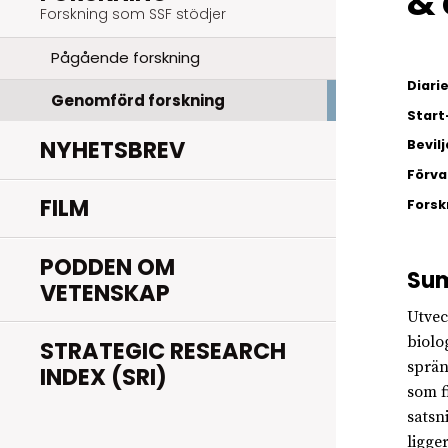
& 
Forskning som SSF stödjer
Pågående forskning
Diar
Genomförd forskning
Start
NYHETSBREV
Bevil
Förva
FILM
Fors
PODDEN OM
Su
VETENSKAP
Utvec
biolo
STRATEGIC RESEARCH
sprän
INDEX (SRI)
som f
satsn
ligge