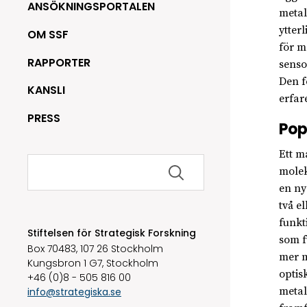
ANSÖKNINGSPORTALEN
metal
ytter
OM SSF
för m
RAPPORTER
senso
Den f
KANSLI
erfar
PRESS
Pop
Ett m
Sök
molek
efter:
en ny
två e
funkt
Stiftelsen för Strategisk Forskning
som f
Box 70483, 107 26 Stockholm
mer m
Kungsbron 1 G7, Stockholm
optis
+46 (0)8 - 505 816 00
metal
info@strategiska.se