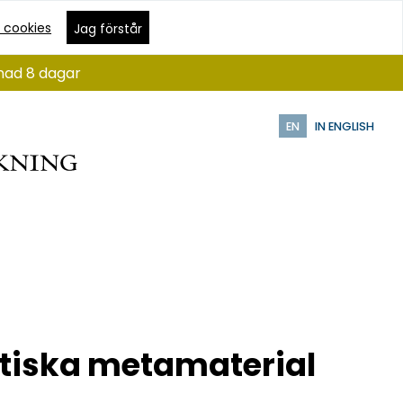
 cookies
Jag förstår
ånad 8 dagar
EN
IN ENGLISH
tiska metamaterial