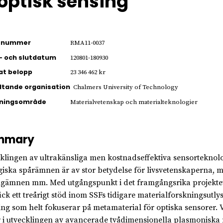
optisk sensing
ienummer
RMA11-0037
- och slutdatum
120801-180930
jat belopp
23 346 462 kr
ltande organisation
Chalmers University of Technology
kningsområde
Materialvetenskap och materialteknologier
mmary
klingen av ultrakänsliga men kostnadseffektiva sensorteknolo
giska spårämnen är av stor betydelse för livsvetenskaperna, m
gämnen mm. Med utgångspunkt i det framgångsrika projektet 
ick ett treårigt stöd inom SSFs tidigare materialforskningsutl
ing som helt fokuserar på metamaterial för optiska sensorer
r i utvecklingen av avancerade tvådimensionella plasmoniska 