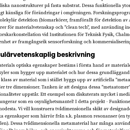
liska nanostrukturer på fasta substrat. Dessa funktionella yt
ligt känsliga för förändringar i omgivningen. Forskningsprogr
olekylär detektion (biomarkörer, framförallt för detektion 
rer för materialvetenskap och "clean tech", med använding in
orskarkonstellation vid Institutionen för Teknisk Fysik, Cha
enhet av framgångsrik sensorforskning och kommersialisering
ulärvetenskaplig beskrivning
aterials optiska egenskaper bestäms i första hand av material
yler som bygger upp materialet och hur dessa grundläggande
 klass av material som i stället byggs upp av artificiella "met
ller tre dimensioner. Tanken är att designa dessa "metaatomer"
ionaliteter uppstår. Ett exempel som diskuterats mycket i medi
ungerar som en osynlighetsmantel! I detta projekt - Funktione
odesta. Vi vill konstruera tvådimensionella skikt av designa
ka egenskaper som härrör från s.k. plasmon resonanser (en t
len). Dessa tvådimensionella metamaterial har många använd