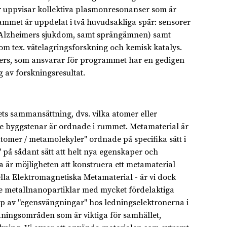
or uppvisar kollektiva plasmonresonanser som är
ammet är uppdelat i två huvudsakliga spår: sensorer
av Alzheimers sjukdom, samt sprängämnen) samt
om tex. vätelagringsforskning och kemisk katalys.
lmers, som ansvarar för programmet har en gedigen
 av forskningsresultat.
ets sammansättning, dvs. vilka atomer eller
 byggstenar är ordnade i rummet. Metamaterial är
aatomer / metamolekyler" ordnade på specifika sätt i
 på sådant sätt att helt nya egenskaper och
a är möjligheten att konstruera ett metamaterial
lla Elektromagnetiska Metamaterial - är vi dock
de metallnanopartiklar med mycket fördelaktiga
yp av "egensvängningar" hos ledningselektronerna i
ningsområden som är viktiga för samhället,