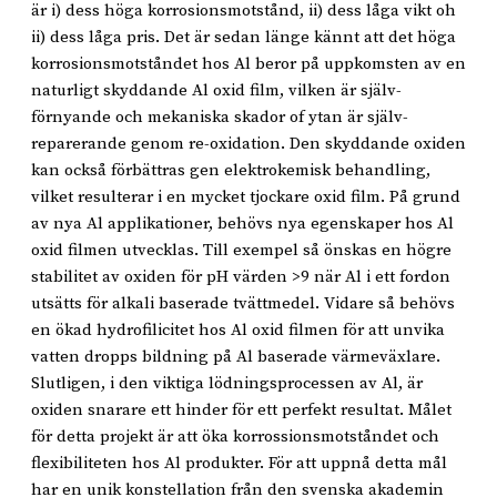
är i) dess höga korrosionsmotstånd, ii) dess låga vikt oh
ii) dess låga pris. Det är sedan länge kännt att det höga
korrosionsmotståndet hos Al beror på uppkomsten av en
naturligt skyddande Al oxid film, vilken är själv-
förnyande och mekaniska skador of ytan är själv-
reparerande genom re-oxidation. Den skyddande oxiden
kan också förbättras gen elektrokemisk behandling,
vilket resulterar i en mycket tjockare oxid film. På grund
av nya Al applikationer, behövs nya egenskaper hos Al
oxid filmen utvecklas. Till exempel så önskas en högre
stabilitet av oxiden för pH värden >9 när Al i ett fordon
utsätts för alkali baserade tvättmedel. Vidare så behövs
en ökad hydrofilicitet hos Al oxid filmen för att unvika
vatten dropps bildning på Al baserade värmeväxlare.
Slutligen, i den viktiga lödningsprocessen av Al, är
oxiden snarare ett hinder för ett perfekt resultat. Målet
för detta projekt är att öka korrossionsmotståndet och
flexibiliteten hos Al produkter. För att uppnå detta mål
har en unik konstellation från den svenska akademin