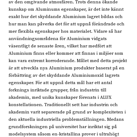
av den omgivande atmosfären. Trots denna ökande
kunskap om Aluminums egenskaper, är det inte kännt
exakt hur det skyddande Aluminium lagret bildas och
hur man kan påverka det för att uppnå förändrade och
mer flexibla egenskaper hos materialet. Vidare så har
användningsområdena för Aluminium vidgats
väsentligt de senaste åren, vilket har medfört att
Aluminium finns eller kommer att finnas i miljöer som
kan vara extremt korroderande. Målet med detta projekt
är att utveckla nya Aluminium produkter baserat på en
förbättring av det skyddande Aluminiumoxid lagrets
egenskaper. För att uppnå detta mål har ett antal
forknings inriktade grupper, från industrin till
akademin, med unika kunskaper förenats i ALUX
konstellationen. Traditionellt sett har industrin och
akademin varit separerade på grund av komplexiteten i
den aktuella industriella problemställningen. Medans
grundforskningen på universitet har inriktat sig på
modelsystem såsom en-kristallina prover i ultrahögt