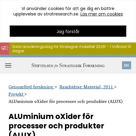
Vi använder cookies för att ge dig en bättre
upplevelse av stratresearch.se.
Läs mer om cookies
Jag förstår
Sista ansökningsdag för Strategisk mobilitet 2026! - 1 månad 10
dagar
Hoppa
till
Öppna
EN
innehåll
meny
Genomförd forskning
Rambidrag Material, 2011
Projekt
ALUminium oXider för processer och produkter (ALUX)
ALUminium oXider för
processer och produkter
(ALUX)