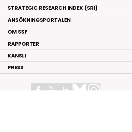
STRATEGIC RESEARCH INDEX (SRI)
ANSÖKNINGSPORTALEN
OM SSF
RAPPORTER
KANSLI
PRESS
Stiftelsen för Strategisk Forskning
Box 70483, 107 26 Stockholm
Kungsbron 1 G7, Stockholm
+46 (0)8 - 505 816 00
info@strategiska.se