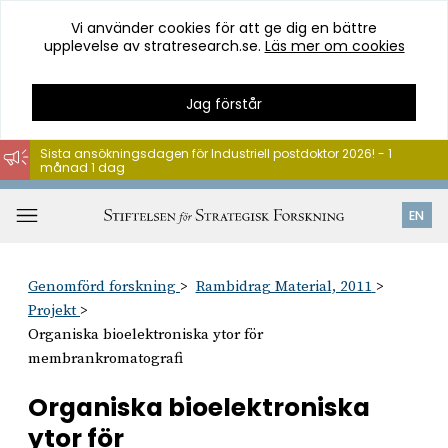
Vi använder cookies för att ge dig en bättre
upplevelse av stratresearch.se.
Läs mer om cookies
Jag förstår
Sista ansökningsdagen för Industriell postdoktor 2026! - 1
månad 1 dag
Hoppa
till
Öppna
EN
innehåll
meny
Genomförd forskning
Rambidrag Material, 2011
Projekt
Organiska bioelektroniska ytor för
membrankromatografi
Organiska bioelektroniska
ytor för