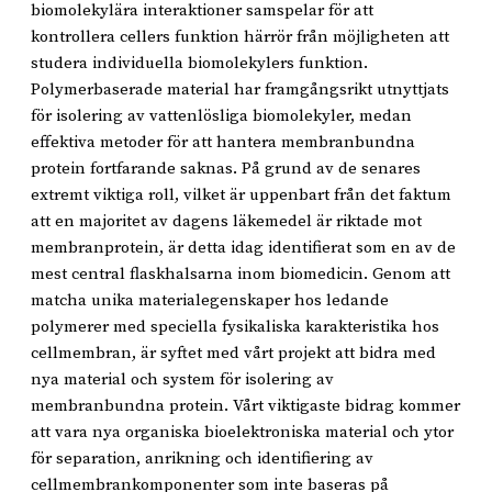
biomolekylära interaktioner samspelar för att
kontrollera cellers funktion härrör från möjligheten att
studera individuella biomolekylers funktion.
Polymerbaserade material har framgångsrikt utnyttjats
för isolering av vattenlösliga biomolekyler, medan
effektiva metoder för att hantera membranbundna
protein fortfarande saknas. På grund av de senares
extremt viktiga roll, vilket är uppenbart från det faktum
att en majoritet av dagens läkemedel är riktade mot
membranprotein, är detta idag identifierat som en av de
mest central flaskhalsarna inom biomedicin. Genom att
matcha unika materialegenskaper hos ledande
polymerer med speciella fysikaliska karakteristika hos
cellmembran, är syftet med vårt projekt att bidra med
nya material och system för isolering av
membranbundna protein. Vårt viktigaste bidrag kommer
att vara nya organiska bioelektroniska material och ytor
för separation, anrikning och identifiering av
cellmembrankomponenter som inte baseras på