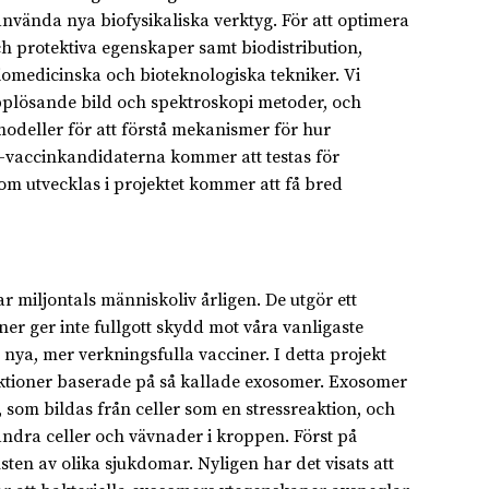
vända nya biofysikaliska verktyg. För att optimera
 protektiva egenskaper samt biodistribution,
iomedicinska och bioteknologiska tekniker. Vi
pplösande bild och spektroskopi metoder, och
odeller för att förstå mekanismer för hur
-vaccinkandidaterna kommer att testas för
som utvecklas i projektet kommer att få bred
 miljontals människoliv årligen. De utgör ett
ner ger inte fullgott skydd mot våra vanligaste
 nya, mer verkningsfulla vacciner. I detta projekt
fektioner baserade på så kallade exosomer. Exosomer
som bildas från celler som en stressreaktion, och
dra celler och vävnader i kroppen. Först på
ten av olika sjukdomar. Nyligen har det visats att