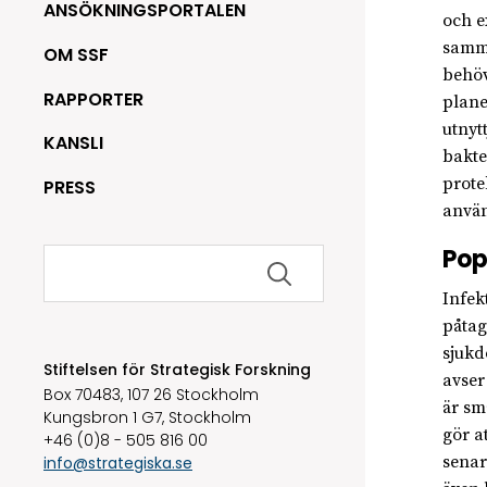
ANSÖKNINGSPORTALEN
och e
samma
OM SSF
behöv
RAPPORTER
plane
utnyt
KANSLI
bakte
prote
PRESS
använ
Sök
Pop
efter:
Infek
påtag
sjukd
Stiftelsen för Strategisk Forskning
avser
Box 70483, 107 26 Stockholm
är sm
Kungsbron 1 G7, Stockholm
gör a
+46 (0)8 - 505 816 00
senar
info@strategiska.se