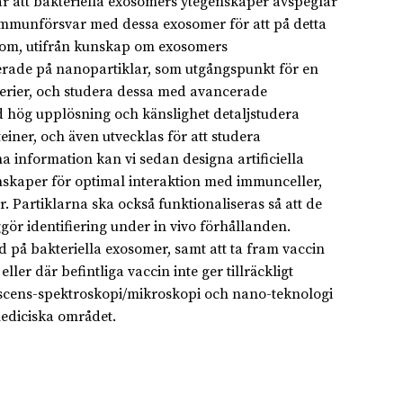
r att bakteriella exosomers ytegenskaper avspeglar
immunförsvar med dessa exosomer för att på detta
sutom, utifrån kunskap om exosomers
erade på nanopartiklar, som utgångspunkt för en
terier, och studera dessa med avancerade
d hög upplösning och känslighet detaljstudera
iner, och även utvecklas för att studera
 information kan vi sedan designa artificiella
enskaper för optimal interaktion med immunceller,
Partiklarna ska också funktionaliseras så att de
gör identifiering under in vivo förhållanden.
ad på bakteriella exosomer, samt att ta fram vaccin
er där befintliga vaccin inte ger tillräckligt
rescens-spektroskopi/mikroskopi och nano-teknologi
ediciska området.