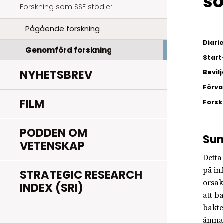
s
Forskning som SSF stödjer
Pågående forskning
Diar
Genomförd forskning
Start
NYHETSBREV
Bevil
Förva
FILM
Fors
PODDEN OM
Su
VETENSKAP
Detta
på in
STRATEGIC RESEARCH
orsak
INDEX (SRI)
att b
bakte
ämnar