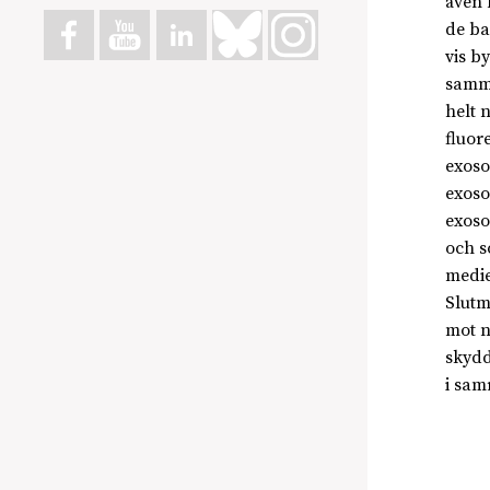
även 
de ba
vis b
samma
helt 
fluor
exoso
exoso
exoso
och s
medie
Slutm
mot n
skydd
i sam