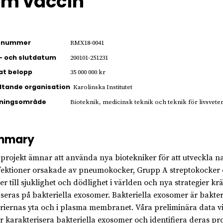
om vaccin
ienummer
RMX18-0041
- och slutdatum
200101-251231
jat belopp
35 000 000 kr
ltande organisation
Karolinska Institutet
kningsområde
Bioteknik, medicinsk teknik och teknik för livsvet
mmary
 projekt ämnar att använda nya biotekniker för att utveckla 
fektioner orsakade av pneumokocker, Grupp A streptokocker oc
er till sjuklighet och dödlighet i världen och nya strategier
aseras på bakteriella exosomer. Bakteriella exosomer är bakter
riernas yta och i plasma membranet. Våra preliminära data visa
 karakterisera bakteriella exosomer och identifiera deras pro