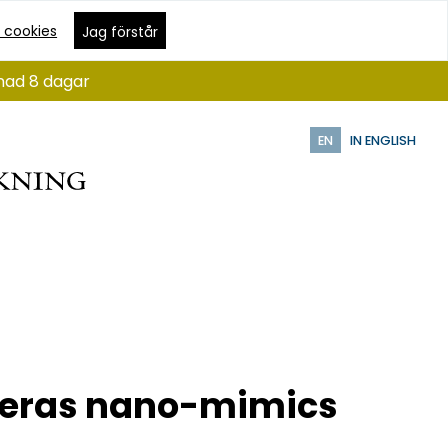
 cookies
Jag förstår
ånad 8 dagar
EN
IN ENGLISH
 deras nano-mimics