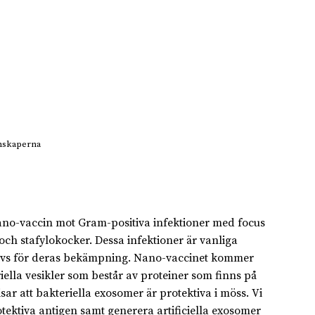
enskaperna
nano-vaccin mot Gram-positiva infektioner med focus
h stafylokocker. Dessa infektioner är vanliga
 krävs för deras bekämpning. Nano-vaccinet kommer
iella vesikler som består av proteiner som finns på
r att bakteriella exosomer är protektiva i möss. Vi
tektiva antigen samt generera artificiella exosomer