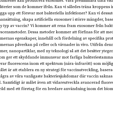
bakterier kan producera exosomer. Våra preliminära data visa
kterier som de kommer ifrån. Kan vi således träna kroppens 
ygga upp ett försvar mot bakteriella infektioner? Kan vi des
nsättning, skapa artificiella exosomer i större mängder, bas
ny typ av vaccin? Vi kommer att rena fram exosomer från bak
escensmetoder. Dessa metoder kommer att förfinas för att me
mernas egenskaper, innehåll och fördelning av specifika prote
mernas påverkan på celler och vävnader in vivo. Utifrån denna
mer, nanopartiklar, med ny teknologi så att det besitter yteg
om ger ett skyddande immunsvar mot farliga bakteriestammar. 
rar fluorescens inom ett spektrum (nära-infrarött) som möjlig
ålet är att etablera en ny strategi för vaccinutveckling, baser
ågra av våra vanligaste bakteriesjukdomar där vaccin saknas ell
. Samtidigt är målet även att vidareutveckla avancerad fluo
råd med ett företag för en bredare användning inom det biom