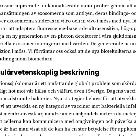
xosom-inpirerade funktionaliserade nano-prober genom att an
nsättningen av exosomerna som antigen, deras bindings- och
er exosomerna studeras in vitro och in vivo i möss med nya b
rar att adaptera fluorescence-baserade ultrasensitiva, hög-u
tja en ny generation av en-photon detektorer i våra sjukdomsm
riella exosomer interagerar med värden. De genererade nano
ktion i möss. Vi förväntar oss också att de nya bioteknikerna 
dning inom biomedicin.
ulärvetenskaplig beskrivning
tionssjukdomar är ett omfattande globalt problem som skördar
ligt hot mot vår hälsa och välfärd även i Sverige. Dagens vacci
omsalstrande bakterier. Nya strategier behövs för att utveckla
 vi att utveckla en ny kategori av vacciner mot bakteriella in
å membranvesiklar, mindre än en miljondels meter i diameter, 
tt cellerna kan kommunicera med omgivningen och påverka an
e år har man visat att de kan ha en stor betydelse för uppkoms