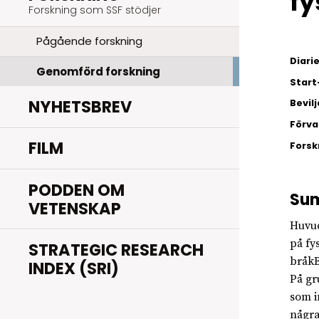
fy
Forskning som SSF stödjer
Pågående forskning
Diar
Genomförd forskning
Start
NYHETSBREV
Bevil
Förva
FILM
Fors
PODDEN OM
Su
VETENSKAP
Huvud
på fy
STRATEGIC RESEARCH
bråkB
INDEX (SRI)
På gr
som i
några