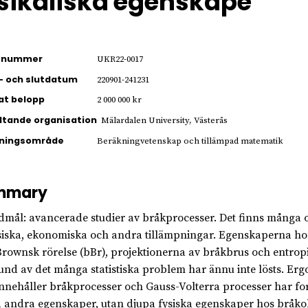
sikaliska egenskape
ienummer
UKR22-0017
- och slutdatum
220901-241231
jat belopp
2 000 000 kr
ltande organisation
Mälardalen University, Västerås
kningsområde
Beräkningvetenskap och tillämpad matematik
mmary
mål: avancerade studier av bråkprocesser. Det finns många ou
siska, ekonomiska och andra tillämpningar. Egenskaperna hos
rownsk rörelse (bBr), projektionerna av bråkbrus och entrop
und av det många statistiska problem har ännu inte lösts. Er
nnehåller bråkprocesser och Gauss-Volterra processer har for
 andra egenskaper, utan djupa fysiska egenskaper hos bråkob