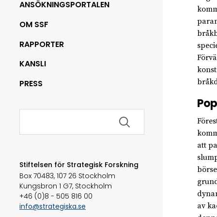
ANSÖKNINGSPORTALEN
komme
param
OM SSF
bråkb
RAPPORTER
speci
Förvä
KANSLI
konst
bråkd
PRESS
Pop
Sök
Föres
efter:
kommu
att p
slump
Stiftelsen för Strategisk Forskning
börse
Box 70483, 107 26 Stockholm
grund
Kungsbron 1 G7, Stockholm
dynam
+46 (0)8 - 505 816 00
av ka
info@strategiska.se