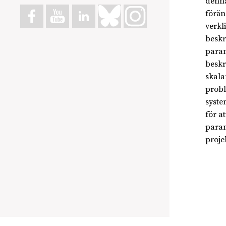
denna
förän
verkl
beskr
param
beskr
skala
probl
syste
för a
param
projek