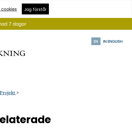
 cookies
Jag förstår
ånad 7 dagar
EN
IN ENGLISH
Projekt
relaterade