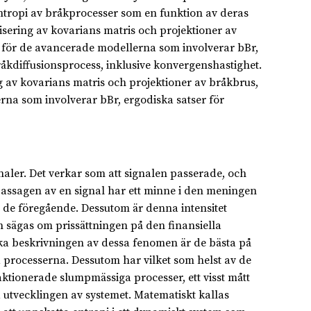
ntropi av bråkprocesser som en funktion av deras
isering av kovarians matris och projektioner av
 för de avancerade modellerna som involverar bBr,
råkdiffusionsprocess, inklusive konvergenshastighet.
g av kovarians matris och projektioner av bråkbrus,
na som involverar bBr, ergodiska satser för
naler. Det verkar som att signalen passerade, och
assagen av en signal har ett minne i den meningen
v de föregående. Dessutom är denna intensitet
sägas om prissättningen på den finansiella
ska beskrivningen av dessa fenomen är de bästa på
 processerna. Dessutom har vilket som helst av de
ktionerade slumpmässiga processer, ett visst mått
a utvecklingen av systemet. Matematiskt kallas