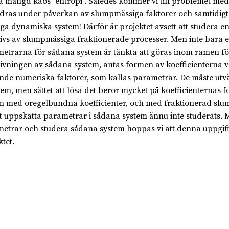
 mängd kaos "entropi". Således kommer vi till problemet med 
dras under påverkan av slumpmässiga faktorer och samtidigt "
iga dynamiska system! Därför är projektet avsett att studera
ivs av slumpmässiga fraktionerade processer. Men inte bara 
etrarna för sådana system är tänkta att göras inom ramen för
ivningen av sådana system, antas formen av koefficienterna 
nde numeriska faktorer, som kallas parametrar. De måste utvär
em, men sättet att lösa det beror mycket på koefficienternas 
m med oregelbundna koefficienter, och med fraktionerad slu
tt uppskatta parametrar i sådana system ännu inte studerats. 
etrar och studera sådana system hoppas vi att denna uppgift 
tet.