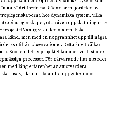
att uppskatta entropi i ett dynamiskt system som
minns" det förflutna. Sådan är majoriteten av
 entropiegenskaperna hos dynamiska system, vilka
entropins egenskaper, utan även uppskattningar av
 projektet.Vanligtvis, i den matematiska
vara känd, men med en noggrannhet upp till några
deras utifrån observationer. Detta är ett välkänt
form. Som en del av projektet kommer vi att studera
mpmässiga processer. För närvarande har metoder
Men med lång erfarenhet av att utvärdera
ska lösas, liksom alla andra uppgifter inom