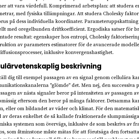
r att vara värdefull. Komprimerad arbetsplan: att studera e
etrar, med fysiska tillämpningar. Att studera Cholesky faktor
rus på dess individuella koordinater. Parameteruppskattning
ellt med oregelbunden driftkoefficient. Ergodiska satser för b
ntade resultat: egenskaper hos entropi, Cholesky faktoriserin
ruktion av parameters estimatorer för de avancerade modeller
iffusionsprocesser, inklusive konvergenshastighet.
ulärvetenskaplig beskrivning
täll dig till exempel passagen av en signal genom cellulära ka
nikationskanalerna "glömde" det. Men nej, den successiva p
assagen av nästa signaler beror på intensiteten av passagen a
mässig eftersom den beror på många faktorer. Detsamma kan 
n, eller om bildandet av väder och klimat. För den matemati
 av deras enkelhet de så kallade fraktionerade slumpmässiga
iska systemen som övervägs, inklusive de som beskrivs av fra
os, som åtminstone måste mätas för att förutsäga den fortsatt