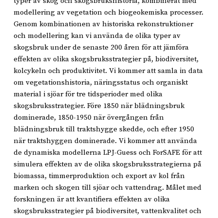
typer av skog och skogsbrukshistoria, kombinerat med
modellering av vegetation och biogeokemiska processer.
Genom kombinationen av historiska rekonstruktioner
och modellering kan vi använda de olika typer av
skogsbruk under de senaste 200 åren för att jämföra
effekten av olika skogsbruksstrategier på, biodiversitet,
kolcykeln och produktivitet. Vi kommer att samla in data
om vegetationshistoria, näringsstatus och organiskt
material i sjöar för tre tidsperioder med olika
skogsbruksstrategier. Före 1850 när blädningsbruk
dominerade, 1850-1950 när övergången från
blädningsbruk till traktshygge skedde, och efter 1950
när traktshyggen dominerade. Vi kommer att använda
de dynamiska modellerna LPJ-Guess och ForSAFE för att
simulera effekten av de olika skogsbruksstrategierna på
biomassa, timmerproduktion och export av kol från
marken och skogen till sjöar och vattendrag. Målet med
forskningen är att kvantifiera effekten av olika
skogsbruksstrategier på biodiversitet, vattenkvalitet och