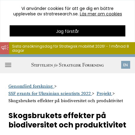
Vi använder cookies för att ge dig en bättre
upplevelse av stratresearch.se.
Läs mer om cookies
Jag förstår
Sista ansökningsdag för Strategisk mobilitet 2026! - 1 månad 8
dagar
Hoppa
till
Öppna
EN
innehåll
meny
Genomförd forskning
SSF grants for Ukrainian scientists 2022
Projekt
Skogsbrukets effekter på biodiversitet och produktivitet
Skogsbrukets effekter på
biodiversitet och produktivitet