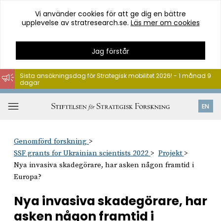
Vi använder cookies för att ge dig en bättre
upplevelse av stratresearch.se.
Läs mer om cookies
Jag förstår
Sista ansökningsdag för Strategisk mobilitet 2026! - 1 månad 9
dagar
Hoppa
till
Öppna
EN
innehåll
meny
Genomförd forskning
SSF grants for Ukrainian scientists 2022
Projekt
Nya invasiva skadegörare, har asken någon framtid i
Europa?
Nya invasiva skadegörare, har
asken någon framtid i