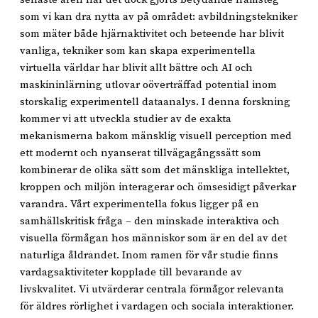
som vi kan dra nytta av på området: avbildningstekniker
som mäter både hjärnaktivitet och beteende har blivit
vanliga, tekniker som kan skapa experimentella
virtuella världar har blivit allt bättre och AI och
maskininlärning utlovar oöverträffad potential inom
storskalig experimentell dataanalys. I denna forskning
kommer vi att utveckla studier av de exakta
mekanismerna bakom mänsklig visuell perception med
ett modernt och nyanserat tillvägagångssätt som
kombinerar de olika sätt som det mänskliga intellektet,
kroppen och miljön interagerar och ömsesidigt påverkar
varandra. Vårt experimentella fokus ligger på en
samhällskritisk fråga – den minskade interaktiva och
visuella förmågan hos människor som är en del av det
naturliga åldrandet. Inom ramen för vår studie finns
vardagsaktiviteter kopplade till bevarande av
livskvalitet. Vi utvärderar centrala förmågor relevanta
för äldres rörlighet i vardagen och sociala interaktioner.