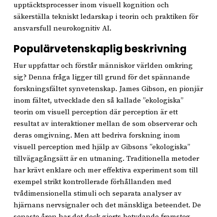
upptäcktsprocesser inom visuell kognition och
säkerställa tekniskt ledarskap i teorin och praktiken för
ansvarsfull neurokognitiv AI.
Populärvetenskaplig beskrivning
Hur uppfattar och förstår människor världen omkring
sig? Denna fråga ligger till grund för det spännande
forskningsfältet synvetenskap. James Gibson, en pionjär
inom fältet, utvecklade den så kallade ”ekologiska”
teorin om visuell perception där perception är ett
resultat av interaktioner mellan de som observerar och
deras omgivning. Men att bedriva forskning inom
visuell perception med hjälp av Gibsons ”ekologiska”
tillvägagångsätt är en utmaning. Traditionella metoder
har krävt enklare och mer effektiva experiment som till
exempel strikt kontrollerade förhållanden med
tvådimensionella stimuli och separata analyser av
hjärnans nervsignaler och det mänskliga beteendet. De
senaste åren har det dock gjorts betydande framsteg