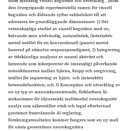
inom mänsklig visuell kognition och utveckling". Inom
den övergripande experimentella ramen för visuell
kognition och åldrande syftar sabbatsåret till att
adressera tre grundläggande dimensioner: 1) Det
vetenskapliga studiet av visuell kognition med en,
krävande men nödvändig, naturalistisk, (inter)aktiv
metod istället för en konventionell (passiv) metod
baserad på stimulus-responsparadigmet; 2) Integrering
av tidskänsliga analyser av neural aktivitet och
beteende som inkorporerar de ömsesidigt påverkande
interaktionerna mellan hjärna, kropp och omgivning,
istället för separering av hjärn- och (interaktiv)
beteendefunktion; och 3) Konception och utveckling av
en ny typ av människocentrerade, förklarbara AI-
mekanismer för (dynamisk) multimodal neurokognitiv
analys som säkerställer etisk och legal efterlevnad
gentemot framväxande AI-reglering.
Forskningsresultaten kommer fungera som en ny mall
för nästa generations neurokognitiva