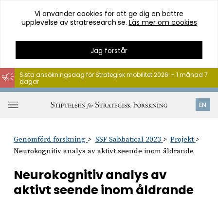
Vi använder cookies för att ge dig en bättre
upplevelse av stratresearch.se.
Läs mer om cookies
Jag förstår
Sista ansökningsdag för Strategisk mobilitet 2026! - 1 månad 7
dagar
Hoppa
till
Öppna
EN
innehåll
meny
Genomförd forskning
SSF Sabbatical 2023
Projekt
Neurokognitiv analys av aktivt seende inom åldrande
Neurokognitiv analys av
aktivt seende inom åldrande