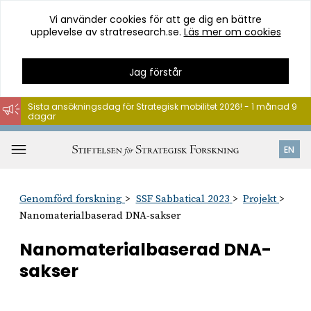
Vi använder cookies för att ge dig en bättre
upplevelse av stratresearch.se.
Läs mer om cookies
Jag förstår
Sista ansökningsdag för Strategisk mobilitet 2026! - 1 månad 9
dagar
Hoppa
till
Öppna
EN
innehåll
meny
Genomförd forskning
SSF Sabbatical 2023
Projekt
Nanomaterialbaserad DNA-sakser
Nanomaterialbaserad DNA-
sakser