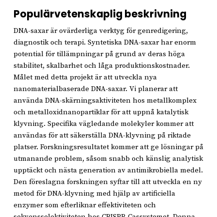
Populärvetenskaplig beskrivning
DNA-saxar är ovärderliga verktyg för genredigering,
diagnostik och terapi. Syntetiska DNA-saxar har enorm
potential för tillämpningar på grund av deras höga
stabilitet, skalbarhet och låga produktionskostnader.
Målet med detta projekt är att utveckla nya
nanomaterialbaserade DNA-saxar. Vi planerar att
använda DNA-skärningsaktiviteten hos metallkomplex
och metalloxidnanopartiklar för att uppnå katalytisk
klyvning. Specifika vägledande molekyler kommer att
användas för att säkerställa DNA-klyvning på riktade
platser. Forskningsresultatet kommer att ge lösningar på
utmanande problem, såsom snabb och känslig analytisk
upptäckt och nästa generation av antimikrobiella medel.
Den föreslagna forskningen syftar till att utveckla en ny
metod för DNA-klyvning med hjälp av artificiella
enzymer som efterliknar effektiviteten och
sekvensselektiviteten hos CRISPR-Cassystemet. Denna