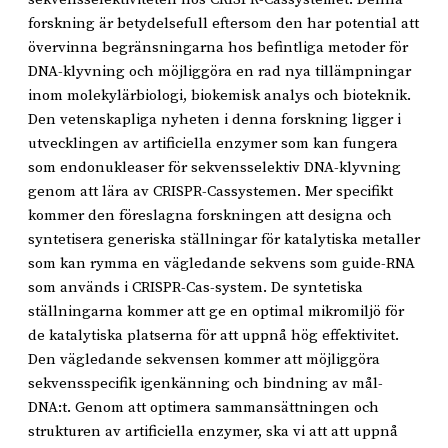
forskning är betydelsefull eftersom den har potential att
övervinna begränsningarna hos befintliga metoder för
DNA-klyvning och möjliggöra en rad nya tillämpningar
inom molekylärbiologi, biokemisk analys och bioteknik.
Den vetenskapliga nyheten i denna forskning ligger i
utvecklingen av artificiella enzymer som kan fungera
som endonukleaser för sekvensselektiv DNA-klyvning
genom att lära av CRISPR-Cassystemen. Mer specifikt
kommer den föreslagna forskningen att designa och
syntetisera generiska ställningar för katalytiska metaller
som kan rymma en vägledande sekvens som guide-RNA
som används i CRISPR-Cas-system. De syntetiska
ställningarna kommer att ge en optimal mikromiljö för
de katalytiska platserna för att uppnå hög effektivitet.
Den vägledande sekvensen kommer att möjliggöra
sekvensspecifik igenkänning och bindning av mål-
DNA:t. Genom att optimera sammansättningen och
strukturen av artificiella enzymer, ska vi att att uppnå