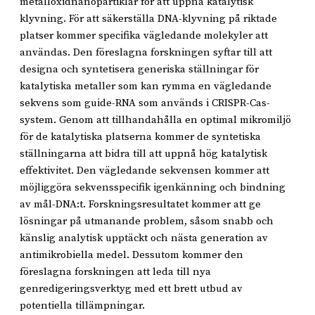
metalloxidnanopartiklar för att uppnå katalytisk
klyvning. För att säkerställa DNA-klyvning på riktade
platser kommer specifika vägledande molekyler att
användas. Den föreslagna forskningen syftar till att
designa och syntetisera generiska ställningar för
katalytiska metaller som kan rymma en vägledande
sekvens som guide-RNA som används i CRISPR-Cas-
system. Genom att tillhandahålla en optimal mikromiljö
för de katalytiska platserna kommer de syntetiska
ställningarna att bidra till att uppnå hög katalytisk
effektivitet. Den vägledande sekvensen kommer att
möjliggöra sekvensspecifik igenkänning och bindning
av mål-DNA:t. Forskningsresultatet kommer att ge
lösningar på utmanande problem, såsom snabb och
känslig analytisk upptäckt och nästa generation av
antimikrobiella medel. Dessutom kommer den
föreslagna forskningen att leda till nya
genredigeringsverktyg med ett brett utbud av
potentiella tillämpningar.