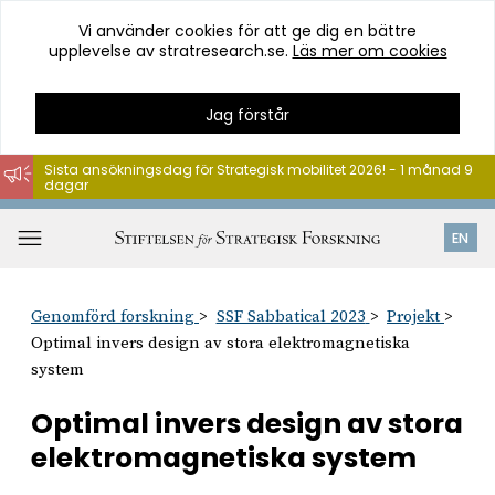
Vi använder cookies för att ge dig en bättre
upplevelse av stratresearch.se.
Läs mer om cookies
Jag förstår
Sista ansökningsdag för Strategisk mobilitet 2026! - 1 månad 9
dagar
Hoppa
till
Öppna
EN
innehåll
meny
Genomförd forskning
SSF Sabbatical 2023
Projekt
Optimal invers design av stora elektromagnetiska
system
Optimal invers design av stora
elektromagnetiska system