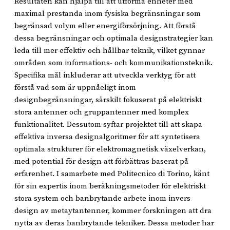
Resultaten kan hjälpa till att utforma enheter med
maximal prestanda inom fysiska begränsningar som
begränsad volym eller energiförsörjning. Att förstå
dessa begränsningar och optimala designstrategier kan
leda till mer effektiv och hållbar teknik, vilket gynnar
områden som informations- och kommunikationsteknik.
Specifika mål inkluderar att utveckla verktyg för att
förstå vad som är uppnåeligt inom
designbegränsningar, särskilt fokuserat på elektriskt
stora antenner och gruppantenner med komplex
funktionalitet. Dessutom syftar projektet till att skapa
effektiva inversa designalgoritmer för att syntetisera
optimala strukturer för elektromagnetisk växelverkan,
med potential för design att förbättras baserat på
erfarenhet. I samarbete med Politecnico di Torino, känt
för sin expertis inom beräkningsmetoder för elektriskt
stora system och banbrytande arbete inom invers
design av metaytantenner, kommer forskningen att dra
nytta av deras banbrytande tekniker. Dessa metoder har