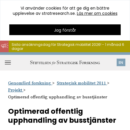
Vi använder cookies för att ge dig en bättre
upplevelse av stratresearch.se.
Läs mer om cookies
Jag förstår
Sista ansökningsdag för Strategisk mobilitet 2026! - 1 månad 6
dagar
Hoppa
till
Öppna
EN
innehåll
meny
Genomförd forskning
Strategisk mobilitet 2011
Projekt
Optimerad offentlig upphandling av busstjänster
Optimerad offentlig
upphandling av busstjänster