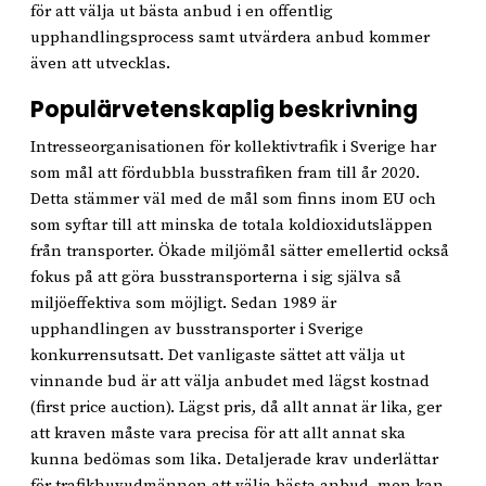
för att välja ut bästa anbud i en offentlig
upphandlingsprocess samt utvärdera anbud kommer
även att utvecklas.
Populärvetenskaplig beskrivning
Intresseorganisationen för kollektivtrafik i Sverige har
som mål att fördubbla busstrafiken fram till år 2020.
Detta stämmer väl med de mål som finns inom EU och
som syftar till att minska de totala koldioxidutsläppen
från transporter. Ökade miljömål sätter emellertid också
fokus på att göra busstransporterna i sig själva så
miljöeffektiva som möjligt. Sedan 1989 är
upphandlingen av busstransporter i Sverige
konkurrensutsatt. Det vanligaste sättet att välja ut
vinnande bud är att välja anbudet med lägst kostnad
(first price auction). Lägst pris, då allt annat är lika, ger
att kraven måste vara precisa för att allt annat ska
kunna bedömas som lika. Detaljerade krav underlättar
för trafikhuvudmännen att välja bästa anbud, men kan