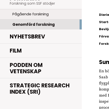
Forskning som SSF stödjer
Pågående forskning
Diar
Start
Genomförd forskning
Bevil
NYHETSBREV
Förva
Fors
FILM
Su
PODDEN OM
VETENSKAP
En hö
Saab 
flygp
STRATEGIC RESEARCH
kompo
INDEX (SRI)
med f
inspe
proce