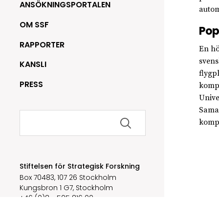
ANSÖKNINGSPORTALEN
autom
OM SSF
Pop
RAPPORTER
En hö
svens
KANSLI
flygp
PRESS
kompo
Unive
Samar
Sök
kompo
efter:
Stiftelsen för Strategisk Forskning
Box 70483, 107 26 Stockholm
Kungsbron 1 G7, Stockholm
+46 (0)8 - 505 816 00
info@strategiska.se