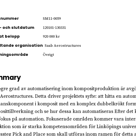
ienummer
SM11-0059
- och slutdatum
120101-130331
jat belopp
920 000 kr
ltande organisation
Saab Aerostructures
kningsområde
Övrigt
mmary
gre grad av automatisering inom kompositproduktion är avg
Aerostructures. Detta driver projektets syfte: att hitta en auto
lanskomponent i komposit med en komplex dubbelkrökt form. P
sittillverkning och se hur dessa kan automatiseras Efter det
okus på automation. Fokuserade områden kommer vara intera
ktion som är starka kompetensområden för Linköpings universi
ssteg Pick and Place som skall utföras inom ramen för detta 