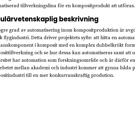
atiserad tillverkningslina för en kompositprodukt att utföras.
ulärvetenskaplig beskrivning
gre grad av automatisering inom kompositproduktion är avg
k flygindustri. Detta driver projektets syfte: att hitta en autom
lanskomponent i komposit med en komplex dubbelkrökt form. P
sittillverkning och se hur dessa kan automatiseras samt att u
rsitet har automation som forskningsområde och är därför en yt
betet mellan akademi och industri kommer att gynna båda p
sitindustri till en mer konkurranskraftig prodution.