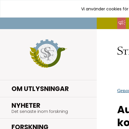
Vi använder cookies för
Hoppa
till
innehåll
OM UTLYSNINGAR
Geno
.
NYHETER
Au
Det senaste inom forskning
k
.
FORSKNING