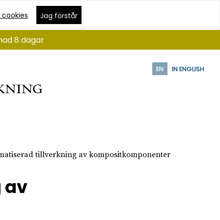
 cookies
Jag förstår
ånad 8 dagar
EN
IN ENGLISH
atiserad tillverkning av kompositkomponenter
 av