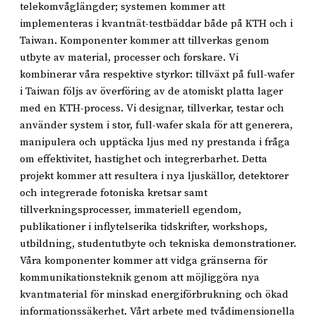
telekomvåglängder; systemen kommer att
implementeras i kvantnät-testbäddar både på KTH och i
Taiwan. Komponenter kommer att tillverkas genom
utbyte av material, processer och forskare. Vi
kombinerar våra respektive styrkor: tillväxt på full-wafer
i Taiwan följs av överföring av de atomiskt platta lager
med en KTH-process. Vi designar, tillverkar, testar och
använder system i stor, full-wafer skala för att generera,
manipulera och upptäcka ljus med ny prestanda i fråga
om effektivitet, hastighet och integrerbarhet. Detta
projekt kommer att resultera i nya ljuskällor, detektorer
och integrerade fotoniska kretsar samt
tillverkningsprocesser, immateriell egendom,
publikationer i inflytelserika tidskrifter, workshops,
utbildning, studentutbyte och tekniska demonstrationer.
Våra komponenter kommer att vidga gränserna för
kommunikationsteknik genom att möjliggöra nya
kvantmaterial för minskad energiförbrukning och ökad
informationssäkerhet. Vårt arbete med tvådimensionella