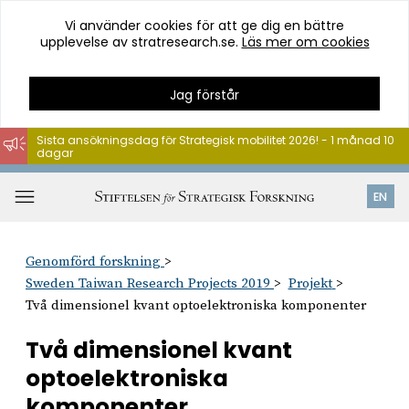
Vi använder cookies för att ge dig en bättre
upplevelse av stratresearch.se.
Läs mer om cookies
Jag förstår
Sista ansökningsdag för Strategisk mobilitet 2026! - 1 månad 10
dagar
Hoppa
till
Öppna
EN
innehåll
meny
Genomförd forskning
Sweden Taiwan Research Projects 2019
Projekt
Två dimensionel kvant optoelektroniska komponenter
Två dimensionel kvant
optoelektroniska
komponenter