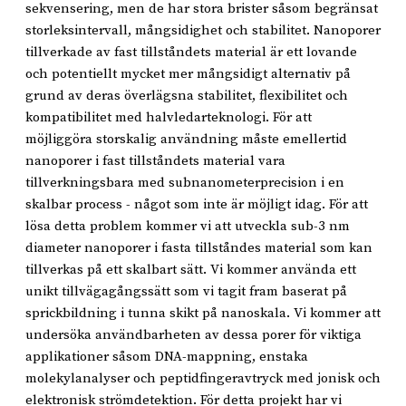
sekvensering, men de har stora brister såsom begränsat
storleksintervall, mångsidighet och stabilitet. Nanoporer
tillverkade av fast tillståndets material är ett lovande
och potentiellt mycket mer mångsidigt alternativ på
grund av deras överlägsna stabilitet, flexibilitet och
kompatibilitet med halvledarteknologi. För att
möjliggöra storskalig användning måste emellertid
nanoporer i fast tillståndets material vara
tillverkningsbara med subnanometerprecision i en
skalbar process - något som inte är möjligt idag. För att
lösa detta problem kommer vi att utveckla sub-3 nm
diameter nanoporer i fasta tillståndes material som kan
tillverkas på ett skalbart sätt. Vi kommer använda ett
unikt tillvägagångssätt som vi tagit fram baserat på
sprickbildning i tunna skikt på nanoskala. Vi kommer att
undersöka användbarheten av dessa porer för viktiga
applikationer såsom DNA-mappning, enstaka
molekylanalyser och peptidfingeravtryck med jonisk och
elektronisk strömdetektion. För detta projekt har vi