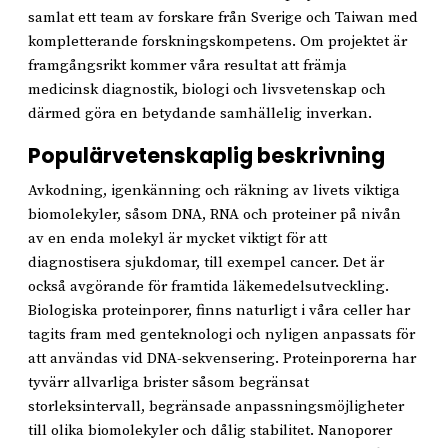
samlat ett team av forskare från Sverige och Taiwan med
kompletterande forskningskompetens. Om projektet är
framgångsrikt kommer våra resultat att främja
medicinsk diagnostik, biologi och livsvetenskap och
därmed göra en betydande samhällelig inverkan.
Populärvetenskaplig beskrivning
Avkodning, igenkänning och räkning av livets viktiga
biomolekyler, såsom DNA, RNA och proteiner på nivån
av en enda molekyl är mycket viktigt för att
diagnostisera sjukdomar, till exempel cancer. Det är
också avgörande för framtida läkemedelsutveckling.
Biologiska proteinporer, finns naturligt i våra celler har
tagits fram med genteknologi och nyligen anpassats för
att användas vid DNA-sekvensering. Proteinporerna har
tyvärr allvarliga brister såsom begränsat
storleksintervall, begränsade anpassningsmöjligheter
till olika biomolekyler och dålig stabilitet. Nanoporer