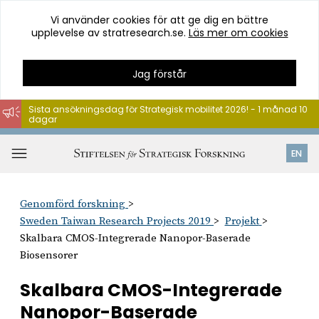
Vi använder cookies för att ge dig en bättre
upplevelse av stratresearch.se.
Läs mer om cookies
Jag förstår
Sista ansökningsdag för Strategisk mobilitet 2026! - 1 månad 10
dagar
Hoppa
till
Öppna
EN
innehåll
meny
Genomförd forskning
Sweden Taiwan Research Projects 2019
Projekt
Skalbara CMOS-Integrerade Nanopor-Baserade
Biosensorer
Skalbara CMOS-Integrerade
Nanopor-Baserade