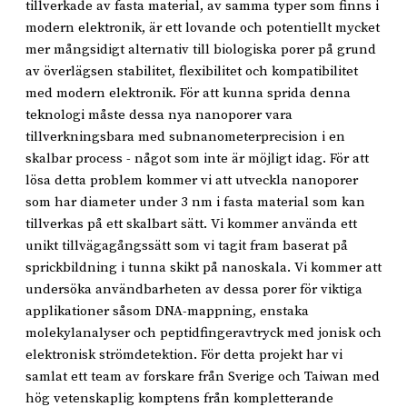
tillverkade av fasta material, av samma typer som finns i
modern elektronik, är ett lovande och potentiellt mycket
mer mångsidigt alternativ till biologiska porer på grund
av överlägsen stabilitet, flexibilitet och kompatibilitet
med modern elektronik. För att kunna sprida denna
teknologi måste dessa nya nanoporer vara
tillverkningsbara med subnanometerprecision i en
skalbar process - något som inte är möjligt idag. För att
lösa detta problem kommer vi att utveckla nanoporer
som har diameter under 3 nm i fasta material som kan
tillverkas på ett skalbart sätt. Vi kommer använda ett
unikt tillvägagångssätt som vi tagit fram baserat på
sprickbildning i tunna skikt på nanoskala. Vi kommer att
undersöka användbarheten av dessa porer för viktiga
applikationer såsom DNA-mappning, enstaka
molekylanalyser och peptidfingeravtryck med jonisk och
elektronisk strömdetektion. För detta projekt har vi
samlat ett team av forskare från Sverige och Taiwan med
hög vetenskaplig komptens från kompletterande