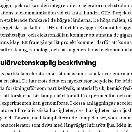
ågiga spektrat kan den integrerade acceleratorn och strålnings
ations telekommunikation vid ett antal hundra GHz. Projekte
n etablerade forskare i de bägge länderna. De höga målen, 
ergetiska ljuskällor i THz och det långvågiga IR området ligge
tensitetsljus- och elektronkällan kommer att utmana de giga
inns idag. Ett framgångsrikt projekt kommer därför att kunna
ialforskning, radiologi, och nästa generations telekommunika
ulärvetenskaplig beskrivning
s partikelacceleratorer är jättemaskiner som kräver enorma res
t ett fåtal. De har trots detta en mycket stor betydelse för b
da forskningsfält som partikelfysik, materialfysik, kemisk fys
ås att forskarna får kämpa hårt för att få experimenttid och om
 experimenten kan genomföras. I dessa anläggningar accelere
atorer till relativistiska hastigheter, dvs. hastigheter nära lju
ge och Taiwan, med kompletterande kompetenser, som komme
ronaccelerator som drivs med långvågigt infrarött ljus. Idén i