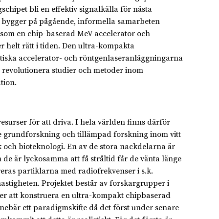
chipet bli en effektiv signalkälla för nästa
t bygger på pågående, informella samarbeten
såsom en chip-baserad MeV accelerator och
r helt rätt i tiden. Den ultra-kompakta
ntiska accelerator- och röntgenlaseranläggningarna
 revolutionera studier och metoder inom
tion.
urser för att driva. I hela världen finns därför
åde grundforskning och tillämpad forskning inom vitt
ik och bioteknologi. En av de stora nackdelarna är
 de är lyckosamma att få stråltid får de vänta länge
ras partiklarna med radiofrekvenser i s.k.
shastigheten. Projektet består av forskargrupper i
r att konstruera en ultra-kompakt chipbaserad
nnebär ett paradigmskifte då det först under senare