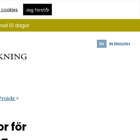
 cookies
Jag förstår
nad 10 dagar
EN
IN ENGLISH
Projekt
r för