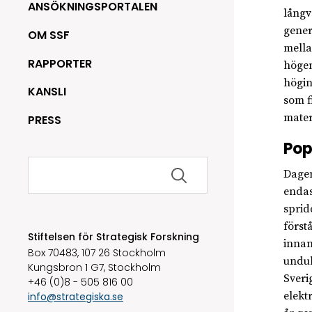
ANSÖKNINGSPORTALEN
långv
gener
OM SSF
mella
RAPPORTER
högen
högin
KANSLI
som f
mater
PRESS
Pop
Sök
Dagen
efter:
endas
sprid
först
Stiftelsen för Strategisk Forskning
innan
Box 70483, 107 26 Stockholm
undul
Kungsbron 1 G7, Stockholm
Sveri
+46 (0)8 - 505 816 00
elekt
info@strategiska.se