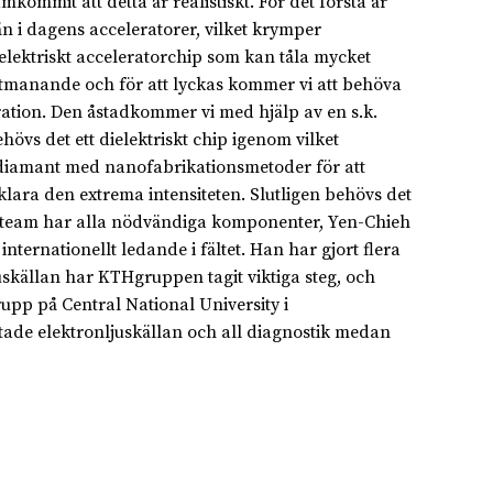
ommit att detta är realistiskt. För det första är
 än i dagens acceleratorer, vilket krymper
ielektriskt acceleratorchip som kan tåla mycket
 utmanande och för att lyckas kommer vi att behöva
leration. Den åstadkommer vi med hjälp av en s.k.
ehövs det ett dielektriskt chip igenom vilket
i diamant med nanofabrikationsmetoder för att
klara den extrema intensiteten. Slutligen behövs det
årt team har alla nödvändiga komponenter, Yen-Chieh
ernationellt ledande i fältet. Han har gjort flera
skällan har KTHgruppen tagit viktiga steg, och
pp på Central National University i
tade elektronljuskällan och all diagnostik medan