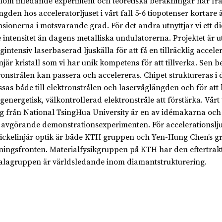
nom inledande experiment och teoretiska beräkningar har framk
ngden hos acceleratorljuset i vårt fall 5-6 tiopotenser kortare
sionerna i motsvarande grad. För det andra utnyttjar vi ett d
 intensitet än dagens metalliska undulatorerna. Projektet är
gintensiv laserbaserad ljuskälla för att få en tillräcklig acce
injär kristall som vi har unik kompetens för att tillverka. Sen b
ronstrålen kan passera och accelereras. Chipet struktureras 
sas både till elektronstrålen och laservåglängden och för att 
genergetisk, välkontrollerad elektronstråle att förstärka. V
 från National TsingHua University är en av idémakarna och int
 avgörande demonstrationsexperimenten. För accelerationslju
ickelinjär optik är både KTH gruppen och Yen-Hung Chen’s gru
ningsfronten. Materialfysikgruppen på KTH har den eftertrak
lagruppen är världsledande inom diamantstrukturering.