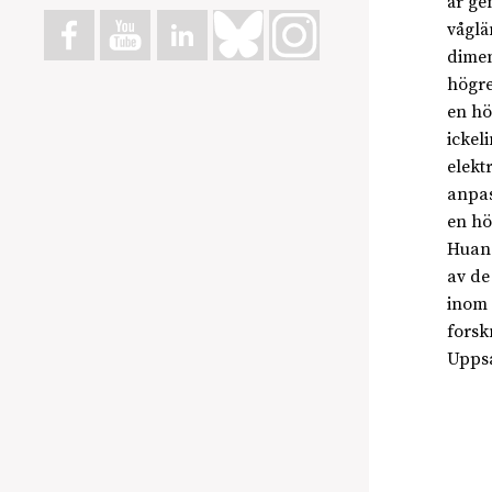
år ge
våglä
dimen
högre
en hö
ickel
elekt
anpas
en hö
Huang
av de
inom 
forsk
Uppsa