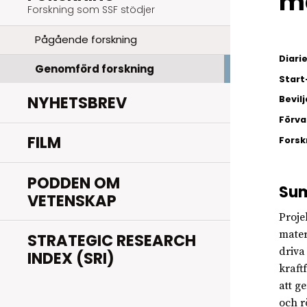
ma
Forskning som SSF stödjer
Pågående forskning
Diar
Genomförd forskning
Start
NYHETSBREV
Bevil
Förva
FILM
Fors
PODDEN OM
Su
VETENSKAP
Proje
mater
STRATEGIC RESEARCH
driva 
INDEX (SRI)
kraft
att g
och r