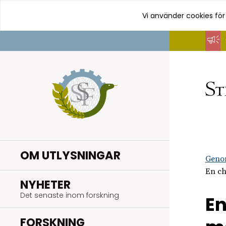
Vi använder cookies för
Hoppa
till
innehåll
OM UTLYSNINGAR
Geno
En ch
.
NYHETER
Det senaste inom forskning
En
.
FORSKNING