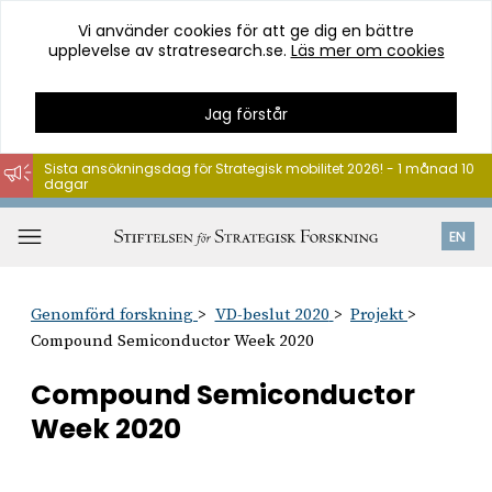
Vi använder cookies för att ge dig en bättre
upplevelse av stratresearch.se.
Läs mer om cookies
Jag förstår
Sista ansökningsdag för Strategisk mobilitet 2026! - 1 månad 10
dagar
Hoppa
till
Öppna
EN
innehåll
meny
Genomförd forskning
VD-beslut 2020
Projekt
Compound Semiconductor Week 2020
Compound Semiconductor
Week 2020