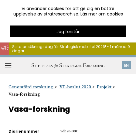
Vi använder cookies för att ge dig en bättre
upplevelse av stratresearch.se.
Läs mer om cookies
Jag förstår
Sista ansökningsdag för Strategisk mobilitet 2026! - 1 månad 9
dagar
Hoppa
till
Öppna
EN
innehåll
meny
Genomförd forskning
VD-beslut 2020
Projekt
Vasa-forskning
Vasa-forskning
Diarienummer
vdb20-0003