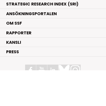
STRATEGIC RESEARCH INDEX (SRI)
ANSÖKNINGSPORTALEN
OM SSF
RAPPORTER
KANSLI
PRESS
Stiftelsen för Strategisk Forskning
Box 70483, 107 26 Stockholm
Kungsbron 1 G7, Stockholm
+46 (0)8 - 505 816 00
info@strategiska.se