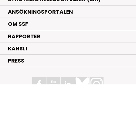
ANSÖKNINGSPORTALEN
OM SSF
RAPPORTER
KANSLI
PRESS
Stiftelsen för Strategisk Forskning
Box 70483, 107 26 Stockholm
Kungsbron 1 G7, Stockholm
+46 (0)8 - 505 816 00
info@strategiska.se