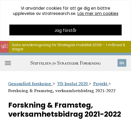
Vi använder cookies för att ge dig en bättre
upplevelse av stratresearch.se.
Läs mer om cookies
Jag förstår
Sista ansökningsdag för Strategisk mobilitet 2026! - 1 månad 8
dagar
Hoppa
till
Öppna
EN
innehåll
meny
Genomförd forskning
VD-beslut 2020
Projekt
Forskning & Framsteg, verksamhetsbidrag 2021-2022
Forskning & Framsteg,
verksamhetsbidrag 2021-2022