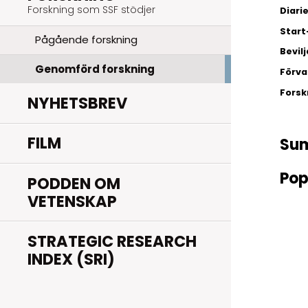
Forskning som SSF stödjer
Diar
Start
Pågående forskning
Bevil
Genomförd forskning
Förva
Fors
NYHETSBREV
FILM
Su
Pop
PODDEN OM
VETENSKAP
STRATEGIC RESEARCH
INDEX (SRI)