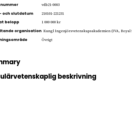
ienummer
vdb21-0003
- och slutdatum
210101-221231
jat belopp
1 000 000 kr
ltande organisation
Kungl Ingenjörsvetenskapsakademien (IVA, Royal 
kningsområde
Övrigt
mmary
ulärvetenskaplig beskrivning