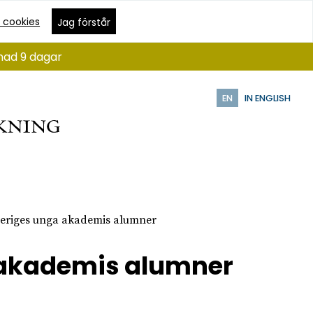
 cookies
Jag förstår
ånad 9 dagar
EN
IN ENGLISH
Sveriges unga akademis alumner
a akademis alumner