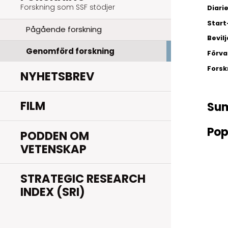
Forskning som SSF stödjer
Diar
Start
Pågående forskning
Bevil
Genomförd forskning
Förva
Fors
NYHETSBREV
FILM
Su
Pop
PODDEN OM
VETENSKAP
STRATEGIC RESEARCH
INDEX (SRI)