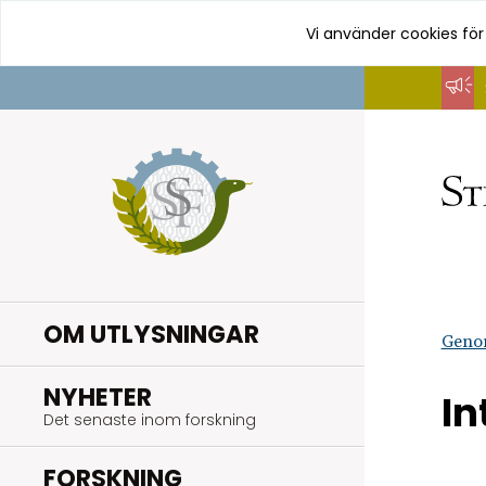
Vi använder cookies för
Hoppa
till
innehåll
OM UTLYSNINGAR
Geno
.
NYHETER
In
Det senaste inom forskning
.
FORSKNING