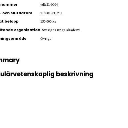
ienummer
vdb21-0004
- och slutdatum
210301-211231
jat belopp
150 000 kr
ltande organisation
Sveriges unga akademi
kningsområde
Övrigt
mmary
ulärvetenskaplig beskrivning