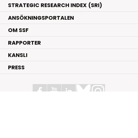
STRATEGIC RESEARCH INDEX (SRI)
ANSÖKNINGSPORTALEN
OM SSF
RAPPORTER
KANSLI
PRESS
Stiftelsen för Strategisk Forskning
Box 70483, 107 26 Stockholm
Kungsbron 1 G7, Stockholm
+46 (0)8 - 505 816 00
info@strategiska.se