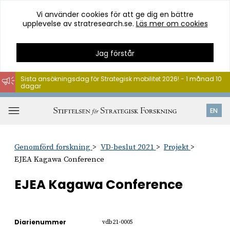
Vi använder cookies för att ge dig en bättre
upplevelse av stratresearch.se.
Läs mer om cookies
Jag förstår
Sista ansökningsdag för Strategisk mobilitet 2026! - 1 månad 10
dagar
Hoppa
till
Öppna
EN
innehåll
meny
Genomförd forskning
VD-beslut 2021
Projekt
EJEA Kagawa Conference
EJEA Kagawa Conference
Diarienummer
vdb21-0005