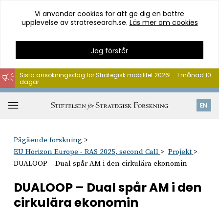
Vi använder cookies för att ge dig en bättre
upplevelse av stratresearch.se.
Läs mer om cookies
Jag förstår
Sista ansökningsdag för Strategisk mobilitet 2026! - 1 månad 10
dagar
Hoppa
till
Öppna
EN
innehåll
meny
Pågående forskning
EU Horizon Europe - RAS 2025, second Call
Projekt
DUALOOP – Dual spår AM i den cirkulära ekonomin
DUALOOP – Dual spår AM i den
cirkulära ekonomin