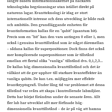
längre basera informationssäkerhet på hackares
teknologiska begränsningar utan istället direkt på
naturens lagar. Kvantteknologi är idag av stort
internationellt intresse och dess utveckling är både rask
och ambitiös. Den grundläggande enheten för
kvantinformation kallas för en ”qubit” (quantum bit).
Precis som en ”bit” kan den vara antingen 0 eller 1, men
också i genuina kvanttillstånd som är något däremellan
– sådana kallas för superpositioner. Dock finns det också
mer komplicerade superpositioner som är tillstånd
emellan ett flertal olika ”vanliga” tillstånd dvs. 0,1,2,3...
De kallas hög-dimensionalla kvanttillstånd och det är
välkänt att de ger upphov till starkare kvanteffekter än
vanliga qubits. De kan t.ex. möjliggöra mer effektiv
kvantkryptografi. Under lång tid var problemet att dessa
tillstånd var svåra att skapa i kontrollerade labmiljöer.
Detta har börjat förändras under de senaste åren. Allt
fler lab har utvecklat allt mer förfinade hög-
dimensionella kvanttillstånd – de är på väg att hamna