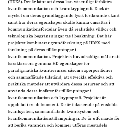
(HDKS). Det är känt att dessa kan väsentligt förbättra
kvantkommunikation och kvantkryptografi. Dock är
mycket om deras grundläggande fysik fortfarande okänt
samt hur deras egenskaper skulle kunna omsättas i
kommunikationsfördelar även då realistiska villkor och
teknologiska begränsningar tas i beaktning. Det här
projektet kombinerar grundforskning på HDKS med
forskning på deras tillämpningar i
kvantkommunikation. Projektets huvudsakliga mål är att
karaktärisera genuina HD egenskaper för
paradigmatiska kvantresurser såsom superpositioner
och sammaflätade tillstånd, att utveckla effektiva och
praktiska metoder att utvärdera dessa resurser och att
använda dessa insikter för tillämpningar i
kvantkommunikation och kryptografi. Projektet är
uppdelat i tre delmoment. De är fokuserade på enskilda
kvantsystem, sammanflätade kvantsystem och
kvantkommunikationstillämpningar. De är utformade för
att berika varandra och kommer utföras mestadels