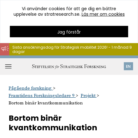
Vi använder cookies för att ge dig en bättre
upplevelse av stratresearch.se.
Läs mer om cookies
Jag förstår
Sista ansökningsdag för Strategisk mobilitet 2026! - 1 månad 9
dagar
Hoppa
till
Öppna
EN
innehåll
meny
Pågående forskning
Framtidens Forskningsledare 9
Projekt
Bortom binär kvantkommunikation
Bortom binär
kvantkommunikation