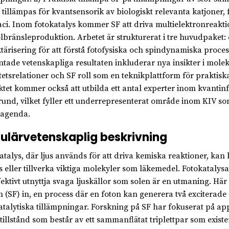
t tillämpas för kvantsensorik av biologiskt relevanta katjoner, 
ci. Inom fotokatalys kommer SF att driva multielektronreaktione
olbränsleproduktion. Arbetet är strukturerat i tre huvudpaket:
tärisering för att förstå fotofysiska och spindynamiska proce
ntade vetenskapliga resultaten inkluderar nya insikter i molek
itetsrelationer och SF roll som en teknikplattform för praktis
ktet kommer också att utbilda ett antal experter inom kvant
und, vilket fyller ett underrepresenterat område inom KIV so
tagenda.
ulärvetenskaplig beskrivning
atalys, där ljus används för att driva kemiska reaktioner, kan
s eller tillverka viktiga molekyler som läkemedel. Fotokatalysat
ffektivt utnyttja svaga ljuskällor som solen är en utmaning. Hä
on (SF) in, en process där en foton kan generera två exciterade
atalytiska tillämpningar. Forskning på SF har fokuserat på app
tillstånd som består av ett sammanflätat triplettpar som existe