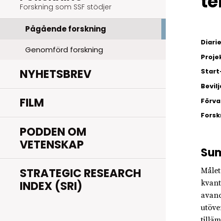
te
Forskning som SSF stödjer
Pågående forskning
Diar
Genomförd forskning
Proje
NYHETSBREV
Start
Bevil
FILM
Förva
Fors
PODDEN OM
VETENSKAP
Su
STRATEGIC RESEARCH
Målet
INDEX (SRI)
kvant
avanc
utöve
tillä