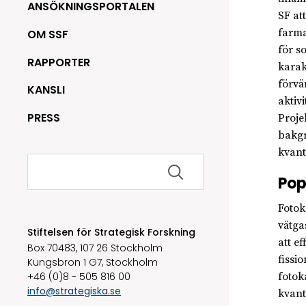
ANSÖKNINGSPORTALEN
SF at
farma
OM SSF
för s
RAPPORTER
karak
förvä
KANSLI
aktiv
PRESS
Proje
bakgr
kvan
Sök
efter:
Pop
Fotok
vätga
Stiftelsen för Strategisk Forskning
att e
Box 70483, 107 26 Stockholm
fissi
Kungsbron 1 G7, Stockholm
+46 (0)8 - 505 816 00
fotok
info@strategiska.se
kvant