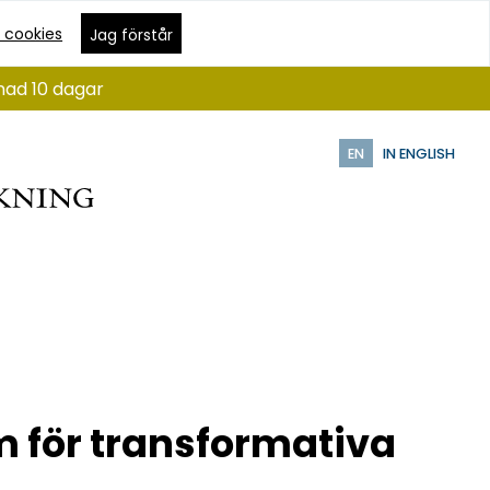
 cookies
Jag förstår
nad 10 dagar
EN
IN ENGLISH
rm för transformativa