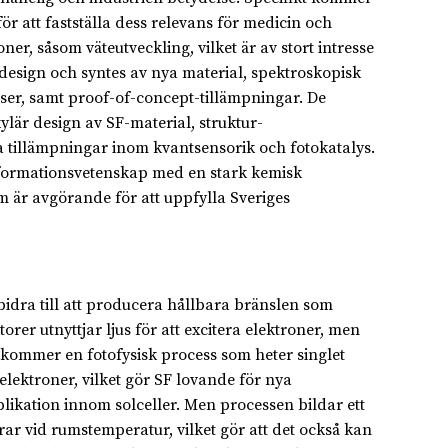
för att fastställa dess relevans för medicin och
r, såsom väteutveckling, vilket är av stort intresse
 design och syntes av nya material, spektroskopisk
sser, samt proof-of-concept-tillämpningar. De
ylär design av SF-material, struktur-
ka tillämpningar inom kvantsensorik och fotokatalys.
informationsvetenskap med en stark kemisk
m är avgörande för att uppfylla Sveriges
 bidra till att producera hållbara bränslen som
orer utnyttjar ljus för att excitera elektroner, men
r kommer en fotofysisk process som heter singlet
 elektroner, vilket gör SF lovande för nya
likation innom solceller. Men processen bildar ett
rar vid rumstemperatur, vilket gör att det också kan