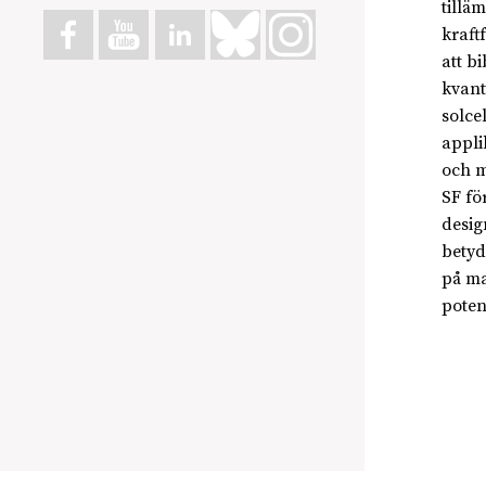
tillä
kraft
att b
kvant
solce
appli
och m
SF fö
desig
betyd
på ma
poten