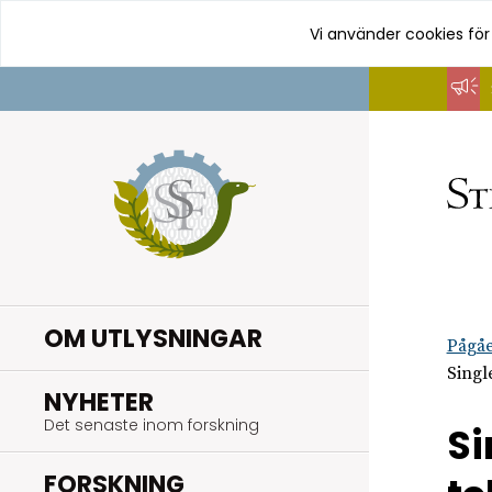
Vi använder cookies för
Hoppa
till
innehåll
OM UTLYSNINGAR
Pågåe
Singl
.
NYHETER
Det senaste inom forskning
Si
.
FORSKNING