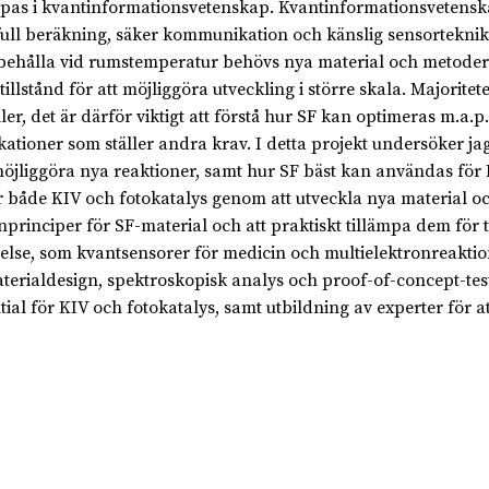
mpas i kvantinformationsvetenskap. Kvantinformationsvetenska
full beräkning, säker kommunikation och känslig sensorteknik.
ibehålla vid rumstemperatur behövs nya material och metoder
tillstånd för att möjliggöra utveckling i större skala. Majorite
ller, det är därför viktigt att förstå hur SF kan optimeras m.a
kationer som ställer andra krav. I detta projekt undersöker jag
öjliggöra nya reaktioner, samt hur SF bäst kan användas för K
r både KIV och fotokatalys genom att utveckla nya material oc
nprinciper för SF-material och att praktiskt tillämpa dem för
else, som kvantsensorer för medicin och multielektronreaktio
terialdesign, spektroskopisk analys och proof-of-concept-test
tial för KIV och fotokatalys, samt utbildning av experter för a