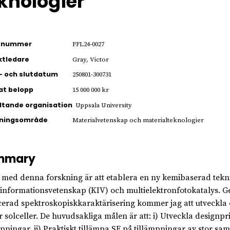
knologier
ienummer
FFL24-0027
ktledare
Gray, Victor
- och slutdatum
250801-300731
jat belopp
15 000 000 kr
ltande organisation
Uppsala University
kningsområde
Materialvetenskap och materialteknologier
mmary
 med denna forskning är att etablera en ny kemibaserad teknik
informationsvetenskap (KIV) och multielektronfotokatalys. 
erad spektroskopiskkaraktärisering kommer jag att utveckla 
r solceller. De huvudsakliga målen är att: i) Utveckla designpr
mpningar. ii) Praktiskt tillämpa SF på tillämpningar av stor sa