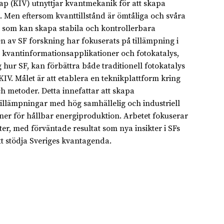
p (KIV) utnyttjar kvantmekanik för att skapa
 Men eftersom kvanttillstånd är ömtåliga och svåra
 som kan skapa stabila och kontrollerbara
ten av SF forskning har fokuserats på tillämpning i
.p. kvantinformationsapplikationer och fotokatalys,
 hur SF, kan förbättra både traditionell fotokatalys
IV. Målet är att etablera en teknikplattform kring
h metoder. Detta innefattar att skapa
 tillämpningar med hög samhällelig och industriell
ner för hållbar energiproduktion. Arbetet fokuserar
er, med förväntade resultat som nya insikter i SFs
tt stödja Sveriges kvantagenda.